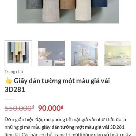
Trang chủ
Giấy dán tường một màu giả vải
3D281
Giá
Giá
550.000
90.000
₫
₫
gốc
hiện
Đơn giản hiện đại, mô phòng bề mặt giả vải như thật đó là
là:
tại
những gì mà mẫu
giấy dán tường một màu giả vải
3D281
550.000₫.
là:
đem lại. Các bạn có thể trang trí mọi không gian với mẫu giấy