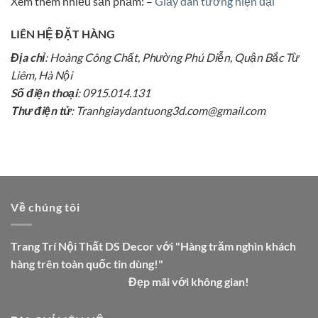
Xem thêm nhiều sản phẩm: –
Giấy dán tường hiện đại
LIÊN HỆ ĐẶT HÀNG
Địa chỉ
: Hoàng Công Chất, Phường Phú Diễn, Quận Bắc Từ
Liêm, Hà Nội
Số điện thoại
: 0915.014.131
Thư điện tử
: Tranhgiaydantuong3d.com@gmail.com
Về chúng tôi
Trang Trí Nội Thất DS Decor với "Hàng trăm nghìn khách
hàng trên toàn quốc tin dùng!"
Đẹp mãi với không gian!