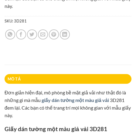
90.000₫.
này.
SKU:
3D281
MÔ TẢ
Đơn giản hiện đại, mô phòng bề mặt giả vải như thật đó là
những gì mà mẫu
giấy dán tường một màu giả vải
3D281
đem lại. Các bạn có thể trang trí mọi không gian với mẫu giấy
này.
Giấy dán tường một màu giả vải 3D281