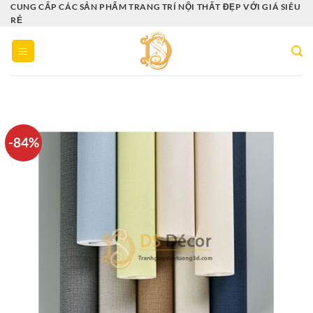
Bỏ
CUNG CẤP CÁC SẢN PHẨM TRANG TRÍ NỘI THẤT ĐẸP VỚI GIÁ SIÊU
RẺ
qua
nội
dung
-84%