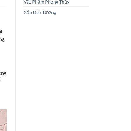
Vật Phẩm Phong Thủy
Xốp Dán Tường
ột
ng
òng
i