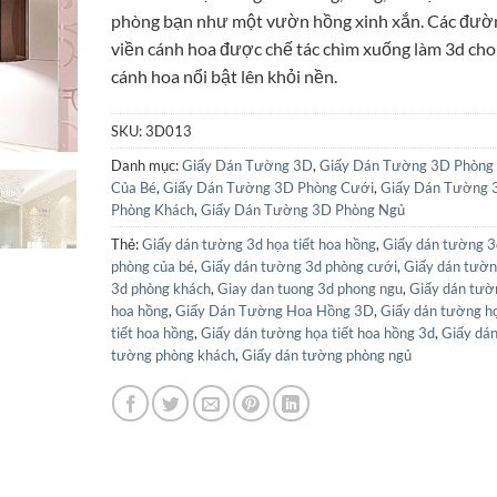
90.000₫.
là:
phòng bạn như một vườn hồng xinh xắn. Các đườ
81.009₫.
viền cánh hoa được chế tác chìm xuống làm 3d cho
cánh hoa nổi bật lên khỏi nền.
SKU:
3D013
Danh mục:
Giấy Dán Tường 3D
,
Giấy Dán Tường 3D Phòng
Của Bé
,
Giấy Dán Tường 3D Phòng Cưới
,
Giấy Dán Tường 
Phòng Khách
,
Giấy Dán Tường 3D Phòng Ngủ
Thẻ:
Giấy dán tường 3d họa tiết hoa hồng
,
Giấy dán tường 3
phòng của bé
,
Giấy dán tường 3d phòng cưới
,
Giấy dán tườ
3d phòng khách
,
Giay dan tuong 3d phong ngu
,
Giấy dán tườ
hoa hồng
,
Giấy Dán Tường Hoa Hồng 3D
,
Giấy dán tường h
tiết hoa hồng
,
Giấy dán tường họa tiết hoa hồng 3d
,
Giấy dá
tường phòng khách
,
Giấy dán tường phòng ngủ