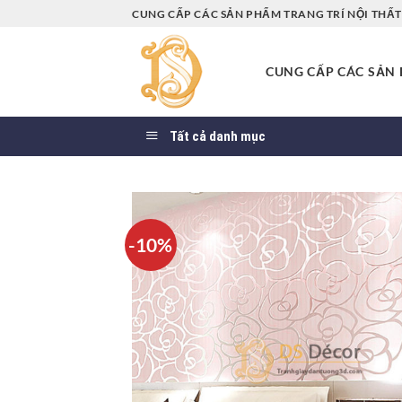
Bỏ
CUNG CẤP CÁC SẢN PHẨM TRANG TRÍ NỘI THẤT 
qua
nội
CUNG CẤP CÁC SẢN P
dung
Tất cả danh mục
-10%