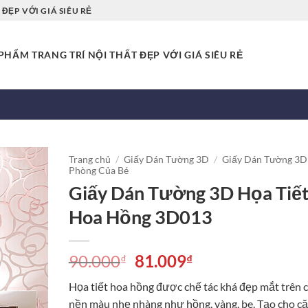
ĐẸP VỚI GIÁ SIÊU RẺ
HẨM TRANG TRÍ NỘI THẤT ĐẸP VỚI GIÁ SIÊU RẺ
Trang chủ
/
Giấy Dán Tường 3D
/
Giấy Dán Tường 3D
Phòng Của Bé
Giấy Dán Tường 3D Họa Tiế
Hoa Hồng 3D013
Giá
Giá
90.000
81.009
₫
₫
gốc
hiện
Họa tiết hoa hồng được chế tác khá đẹp mắt trên 
là:
tại
nền màu nhẹ nhàng như hồng, vàng, be. Tạo cho c