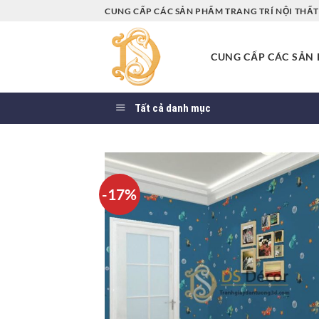
Bỏ
CUNG CẤP CÁC SẢN PHẨM TRANG TRÍ NỘI THẤT 
qua
nội
CUNG CẤP CÁC SẢN P
dung
Tất cả danh mục
-17%