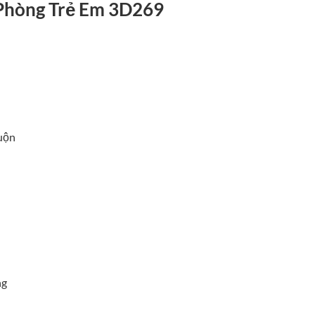
Phòng Trẻ Em 3D269
cuộn
ng