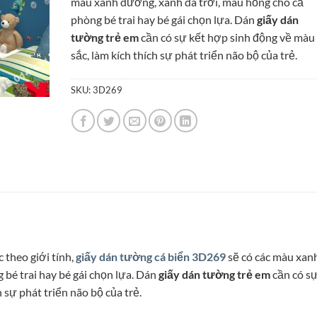
màu xanh dương, xanh da trời, màu hồng cho cả
95.000₫.
phòng bé trai hay bé gái chọn lựa. Dán
giấy dán
tường trẻ em
cần có sự kết hợp sinh động về màu
sắc, làm kích thích sự phát triển não bộ của trẻ.
SKU:
3D269
 theo giới tính,
giấy dán tường cá biển 3D269
sẽ có các màu xan
bé trai hay bé gái chọn lựa. Dán
giấy dán tường trẻ em
cần có s
 sự phát triển não bộ của trẻ.