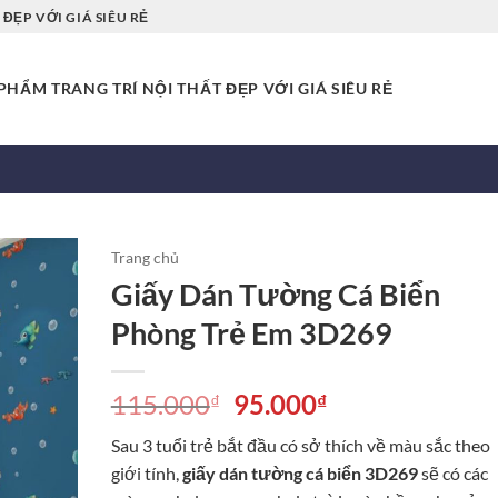
ĐẸP VỚI GIÁ SIÊU RẺ
HẨM TRANG TRÍ NỘI THẤT ĐẸP VỚI GIÁ SIÊU RẺ
Trang chủ
Giấy Dán Tường Cá Biển
Phòng Trẻ Em 3D269
Giá
Giá
115.000
95.000
₫
₫
gốc
hiện
Sau 3 tuổi trẻ bắt đầu có sở thích về màu sắc theo
là:
tại
giới tính,
giấy dán tường cá biển 3D269
sẽ có các
115.000₫.
là: