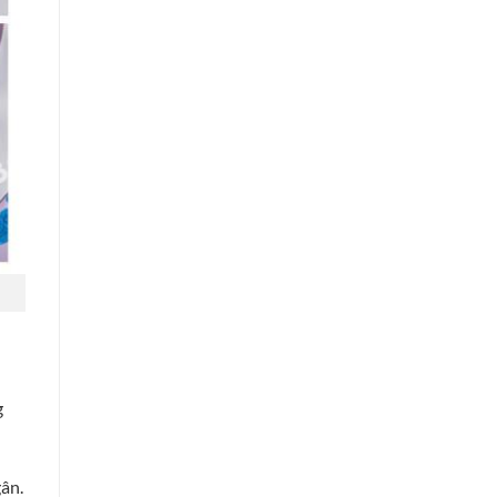
g
ân.