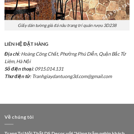
Giấy dán tường giả đá nâu trang trí quán rượu 3D238
LIÊN HỆ ĐẶT HÀNG
Địa chỉ
: Hoàng Công Chất, Phường Phú Diễn, Quận Bắc Từ
Liêm, Hà Nội
Số điện thoại
: 0915.014.131
Thư điện tử
: Tranhgiaydantuong3d.com@gmail.com
Về chúng tôi
Trang Trí Nội Thất DS Decor với "Hàng trăm nghìn khách