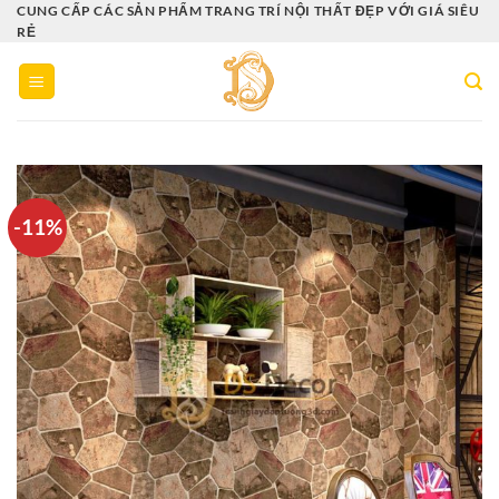
Bỏ
CUNG CẤP CÁC SẢN PHẨM TRANG TRÍ NỘI THẤT ĐẸP VỚI GIÁ SIÊU
RẺ
qua
nội
dung
-11%