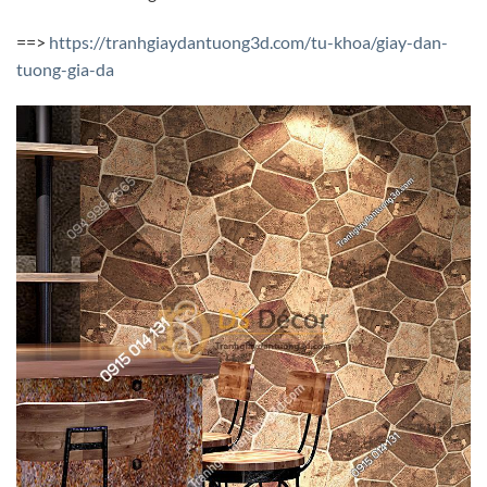
==>
https://tranhgiaydantuong3d.com/tu-khoa/giay-dan-
tuong-gia-da