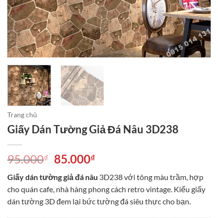
Trang chủ
Giấy Dán Tường Giả Đá Nâu 3D238
Giá
Giá
95.000
85.000
₫
₫
gốc
hiện
Giấy dán tường giả đá nâu
3D238 với tông màu trầm, hợp
là:
tại
cho quán cafe, nhà hàng phong cách retro vintage. Kiểu giấy
95.000₫.
là:
dán tường 3D đem lại bức tường đá siêu thực cho bạn.
85.000₫.