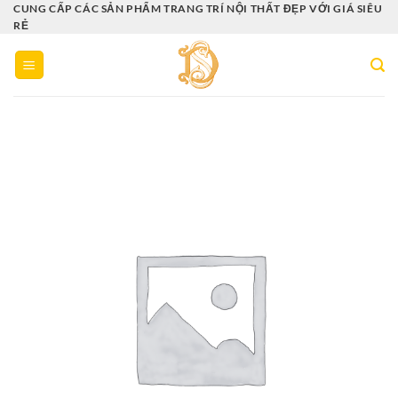
Bỏ
CUNG CẤP CÁC SẢN PHẨM TRANG TRÍ NỘI THẤT ĐẸP VỚI GIÁ SIÊU
RẺ
qua
nội
dung