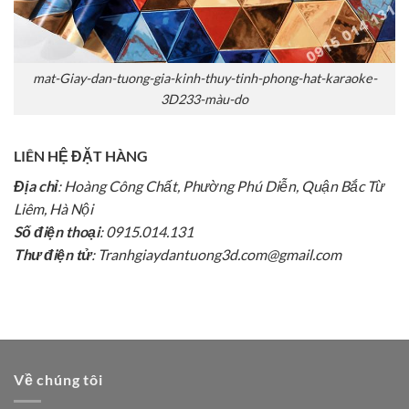
mat-Giay-dan-tuong-gia-kinh-thuy-tinh-phong-hat-karaoke-
3D233-màu-do
LIÊN HỆ ĐẶT HÀNG
Địa chỉ
: Hoàng Công Chất, Phường Phú Diễn, Quận Bắc Từ
Liêm, Hà Nội
Số điện thoại
: 0915.014.131
Thư điện tử
: Tranhgiaydantuong3d.com@gmail.com
Về chúng tôi