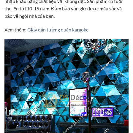
nhập khẩu bằng chất liệu vải không dệt. Sản phẩm có tuổi
thọ lên tới 10-15 năm. Đảm bảo vẫn giữ được màu sắc và
bảo vệ ngôi nhà của bạn.
Xem thêm:
Giấy dán tường quán karaoke