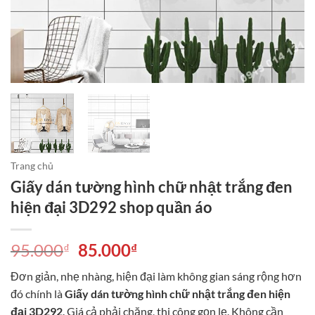
Trang chủ
Giấy dán tường hình chữ nhật trắng đen
hiện đại 3D292 shop quần áo
Giá
Giá
95.000
85.000
₫
₫
gốc
hiện
Đơn giản, nhẹ nhàng, hiện đại làm không gian sáng rộng hơn
là:
tại
đó chính là
Giấy dán tường hình chữ nhật trắng đen hiện
95.000₫.
là:
đại 3D292
. Giá cả phải chăng, thi công gọn lẹ. Không cần