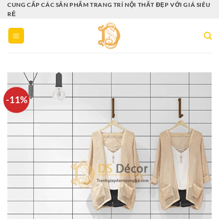
Bỏ
CUNG CẤP CÁC SẢN PHẨM TRANG TRÍ NỘI THẤT ĐẸP VỚI GIÁ SIÊU
RẺ
qua
nội
dung
-11%