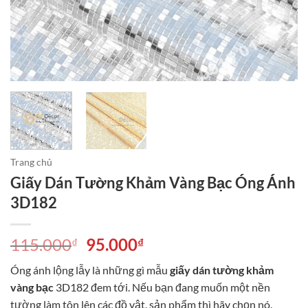
Trang chủ
Giấy Dán Tường Khảm Vàng Bạc Óng Ánh
3D182
Giá
Giá
115.000
95.000
₫
₫
gốc
hiện
Óng ánh lộng lẫy là những gì mẫu
giấy dán tường khảm
là:
tại
vàng bạc
3D182 đem tới. Nếu bạn đang muốn một nền
115.000₫.
là:
tường làm tôn lên các đồ vật, sản phẩm thì hãy chọn nó.