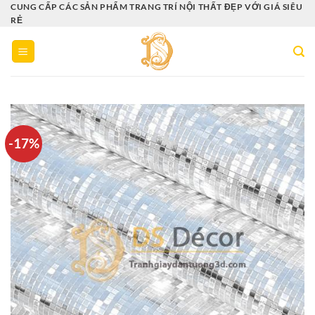
Bỏ
CUNG CẤP CÁC SẢN PHẨM TRANG TRÍ NỘI THẤT ĐẸP VỚI GIÁ SIÊU
RẺ
qua
nội
dung
-17%