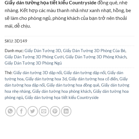
Giấy dán tường họa tiết kiểu Countryside
đồng quê, nhẹ
là:
tại
nhàng. Kết hợp các màu thanh nhã như xanh nhạt, hồng, be
115.000₫.
là:
sẽ làm cho phòng ngủ, phòng khách của bạn trở nên thoải
95.000₫.
mái, dễ chịu.
SKU:
3D149
Danh mục:
Giấy Dán Tường 3D
,
Giấy Dán Tường 3D Phòng Của Bé
,
Giấy Dán Tường 3D Phòng Cưới
,
Giấy Dán Tường 3D Phòng Khách
,
Giấy Dán Tường 3D Phòng Ngủ
Thẻ:
Giấy dán tường 3D dập nổi
,
Giấy dán tường dập nổi
,
Giấy dán
tường hoa
,
Giấy dán tường hoa 3d
,
Giấy dán tường hoa cổ điển
,
Giấy
dán tường hoa dập nổi
,
Giấy dán tường hoa đồng quê
,
Giấy dán tường
hoa nhẹ nhàng
,
Giấy dán tường hoa phòng khách
,
Giấy dán tường hoa
phòng ngủ
,
Giấy dán tường họa tiết kiểu Countryside