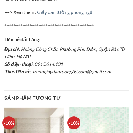
==> Xem thêm :
Giấy dán tường phòng ngủ
**************************************************
Liên hệ đặt hàng:
Địa chỉ
: Hoàng Công Chất, Phường Phú Diễn, Quận Bắc Từ
Liêm, Hà Nội
Số điện thoại
: 0915.014.131
Thư điện tử
: Tranhgiaydantuong3d.com@gmail.com
SẢN PHẨM TƯƠNG TỰ
-10%
-10%