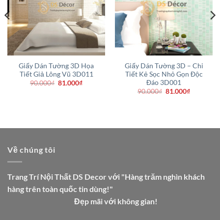
Giấy Dán Tường 3D Họa
Giấy Dán Tường 3D – Chi
Tiết Giả Lông Vũ 3D011
Tiết Kẻ Sọc Nhỏ Gọn Độc
Đáo 3D001
Giá
Giá
90.000
₫
81.000
₫
gốc
hiện
Giá
Giá
90.000
₫
81.000
₫
là:
tại
gốc
hiện
90.000₫.
là:
là:
tại
81.000₫.
90.000₫.
là:
.
81.000₫.
Về chúng tôi
Trang Trí Nội Thất DS Decor với "Hàng trăm nghìn khách
hàng trên toàn quốc tin dùng!"
Đẹp mãi với không gian!