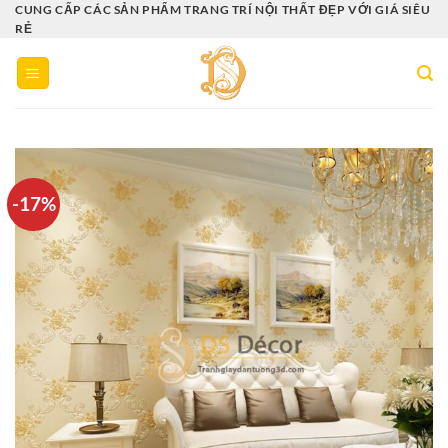
Bỏ
CUNG CẤP CÁC SẢN PHẨM TRANG TRÍ NỘI THẤT ĐẸP VỚI GIÁ SIÊU
RẺ
qua
nội
dung
-17%