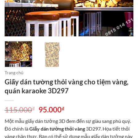
Trang chủ
Giấy dán tường thỏi vàng cho tiệm vàng,
quán karaoke 3D297
Giá
Giá
115.000
95.000
₫
₫
gốc
hiện
Một mẫu giấy dán tường 3D đem đến sự giàu sang phú quý.
là:
tại
Đó chính là
Giấy dán tường thỏi vàng
3D297. Họa tiết thỏi
115.000₫.
là:
vàng chân thực. Bạn có thể sử dụng mẫu giấy dán tường này