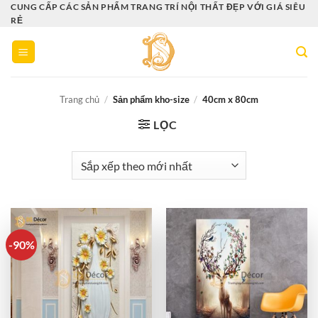
Bỏ
CUNG CẤP CÁC SẢN PHẨM TRANG TRÍ NỘI THẤT ĐẸP VỚI GIÁ SIÊU
RẺ
qua
nội
dung
Trang chủ
/
Sản phẩm kho-size
/
40cm x 80cm
LỌC
-90%