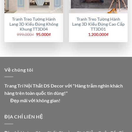
Tranh Treo Tường Hành
Tranh Treo Tường Hành
Lang 3D Kiểu Đứng Không
Lang 3D Kiểu Đứng Cao Cấp
Khung TT3D04
TT3D01
Giá
Giá
999.000
₫
95.000
₫
1.200.000
₫
gốc
hiện
là:
tại
999.000₫.
là:
95.000₫.
Về chúng tôi
Trang Trí Nội Thất DS Decor với "Hàng trăm nghìn khách
hàng trên toàn quốc tin dùng!"
Đẹp mãi với không gian!
ĐỊA CHỈ LIÊN HỆ