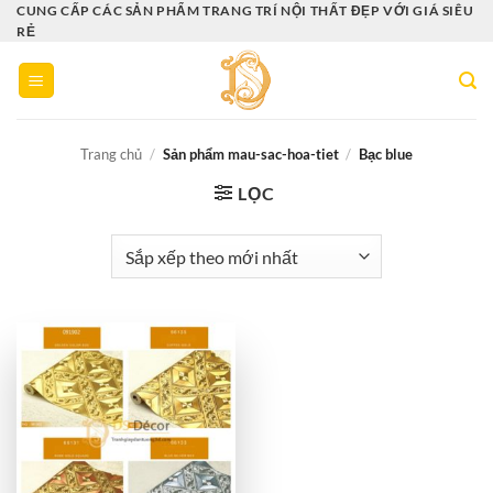
Bỏ
CUNG CẤP CÁC SẢN PHẨM TRANG TRÍ NỘI THẤT ĐẸP VỚI GIÁ SIÊU
RẺ
qua
nội
dung
Trang chủ
/
Sản phẩm mau-sac-hoa-tiet
/
Bạc blue
LỌC