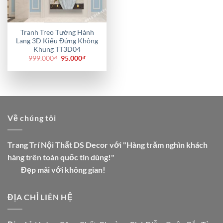
Tranh Treo Tường Hành
Lang 3D Kiểu Đứng Không
Khung TT3D04
Giá
Giá
999.000
₫
95.000
₫
gốc
hiện
là:
tại
999.000₫.
là:
95.000₫.
Về chúng tôi
Trang Trí Nội Thất DS Decor với "Hàng trăm nghìn khách
hàng trên toàn quốc tin dùng!"
Đẹp mãi với không gian!
ĐỊA CHỈ LIÊN HỆ