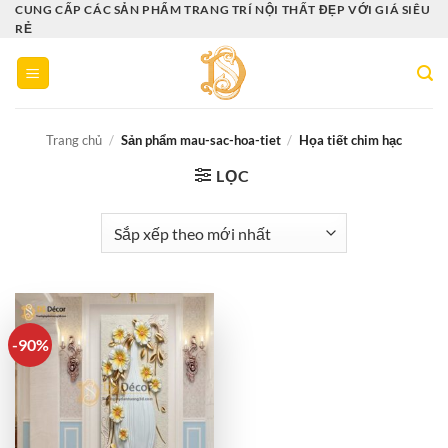
Bỏ
CUNG CẤP CÁC SẢN PHẨM TRANG TRÍ NỘI THẤT ĐẸP VỚI GIÁ SIÊU
RẺ
qua
nội
dung
Trang chủ
/
Sản phẩm mau-sac-hoa-tiet
/
Họa tiết chim hạc
LỌC
-90%