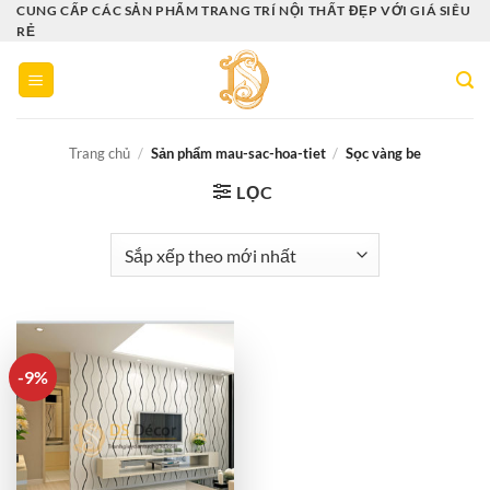
Bỏ
CUNG CẤP CÁC SẢN PHẨM TRANG TRÍ NỘI THẤT ĐẸP VỚI GIÁ SIÊU
RẺ
qua
nội
dung
Trang chủ
/
Sản phẩm mau-sac-hoa-tiet
/
Sọc vàng be
LỌC
-9%