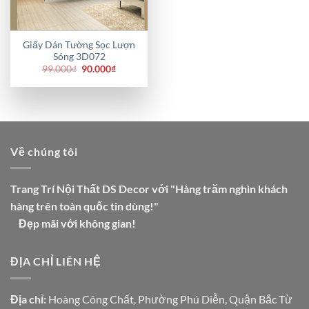
Giấy Dán Tường Sọc Lượn
Sóng 3D072
Giá
Giá
99.000
₫
90.000
₫
gốc
hiện
là:
tại
99.000₫.
là:
90.000₫.
Về chúng tôi
Trang Trí Nội Thất DS Decor với "Hàng trăm nghìn khách
hàng trên toàn quốc tin dùng!"
Đẹp mãi với không gian!
ĐỊA CHỈ LIÊN HỆ
Địa chỉ:
Hoàng Công Chất, Phường Phú Diễn, Quận Bắc Từ