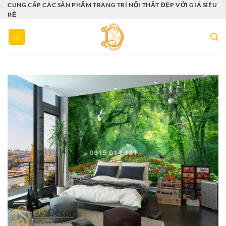
Bỏ
CUNG CẤP CÁC SẢN PHẨM TRANG TRÍ NỘI THẤT ĐẸP VỚI GIÁ SIÊU
RẺ
qua
nội
dung