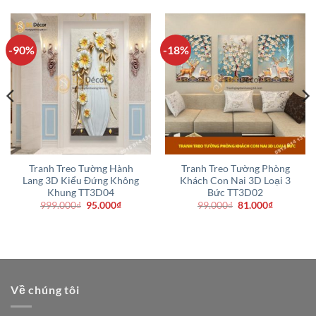
-90%
-18%
Tranh Treo Tường Hành
Tranh Treo Tường Phòng
Lang 3D Kiểu Đứng Không
Khách Con Nai 3D Loại 3
Khung TT3D04
Bức TT3D02
Giá
Giá
Giá
Giá
999.000
₫
95.000
₫
99.000
₫
81.000
₫
gốc
hiện
gốc
hiện
là:
tại
là:
tại
999.000₫.
là:
99.000₫.
là:
95.000₫.
81.000₫.
Về chúng tôi