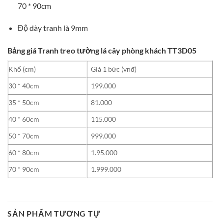
70 * 90cm
Độ dày tranh là 9mm
Bảng giá Tranh treo tường lá cây phòng khách TT3D05
Khổ (cm)
Giá 1 bức (vnđ)
30 * 40cm
199.000
35 * 50cm
81.000
40 * 60cm
115.000
50 * 70cm
999.000
60 * 80cm
1.95.000
70 * 90cm
1.999.000
SẢN PHẨM TƯƠNG TỰ