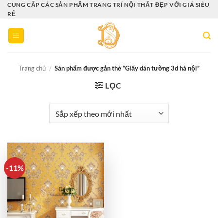
Bỏ
CUNG CẤP CÁC SẢN PHẨM TRANG TRÍ NỘI THẤT ĐẸP VỚI GIÁ SIÊU
RẺ
qua
nội
dung
Trang chủ
/
Sản phẩm được gắn thẻ “Giấy dán tường 3d hà nội”
LỌC
-11%