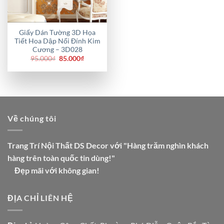
Giấy Dán Tường 3D Họa
Tiết Hoa Dập Nổi Đính Kim
Cương – 3D028
Giá
Giá
95.000
₫
85.000
₫
gốc
hiện
là:
tại
95.000₫.
là:
85.000₫.
Về chúng tôi
Trang Trí Nội Thất DS Decor với "Hàng trăm nghìn khách
hàng trên toàn quốc tin dùng!"
Đẹp mãi với không gian!
ĐỊA CHỈ LIÊN HỆ