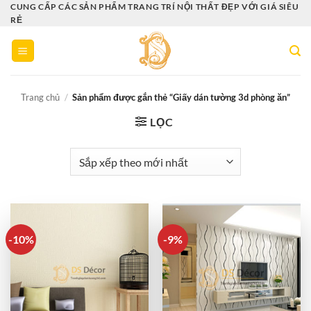
Bỏ
CUNG CẤP CÁC SẢN PHẨM TRANG TRÍ NỘI THẤT ĐẸP VỚI GIÁ SIÊU
RẺ
qua
nội
dung
Trang chủ
/
Sản phẩm được gắn thẻ “Giấy dán tường 3d phòng ăn”
LỌC
-10%
-9%