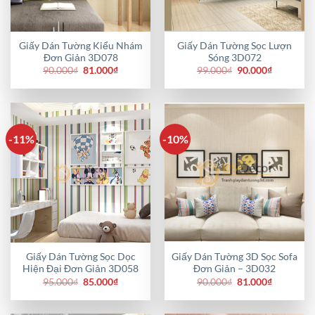
Giấy Dán Tường Kiểu Nhám
Giấy Dán Tường Sọc Lượn
Đơn Giản 3D078
Sóng 3D072
Giá
Giá
Giá
Giá
90.000
₫
81.000
₫
99.000
₫
90.000
₫
gốc
hiện
gốc
hiện
là:
tại
là:
tại
90.000₫.
là:
99.000₫.
là:
81.000₫.
90.000₫.
-11%
-10%
Giấy Dán Tường Sọc Dọc
Giấy Dán Tường 3D Sọc Sofa
Hiện Đại Đơn Giản 3D058
Đơn Giản – 3D032
Giá
Giá
Giá
Giá
95.000
₫
85.000
₫
90.000
₫
81.000
₫
gốc
hiện
gốc
hiện
là:
tại
là:
tại
95.000₫.
là:
90.000₫.
là: