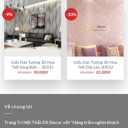
85.000₫.
81.000₫.
-9%
-10%
Giấy Dán Tường 3D Họa
Giấy Dán Tường 3D Họa
Tiết Sóng Biển – 3D015
Tiết Dây Leo 3D012
Giá
Giá
Giá
Giá
99.000
₫
90.000
₫
90.000
₫
81.000
₫
gốc
hiện
gốc
hiện
là:
tại
là:
tại
99.000₫.
là:
90.000₫.
là:
90.000₫.
81.000₫.
Về chúng tôi
Trang Trí Nội Thất DS Decor với "Hàng trăm nghìn khách