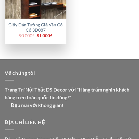
Giấy Dán Tường Giả Vân Gỗ
Cổ 3D087
Giá
Giá
90.000
₫
81.000
₫
gốc
hiện
là:
tại
90.000₫.
là:
81.000₫.
Về chúng tôi
Trang Trí Nội Thất DS Decor với "Hàng trăm nghìn khách
hàng trên toàn quốc tin dùng!"
Đẹp mãi với không gian!
ĐỊA CHỈ LIÊN HỆ