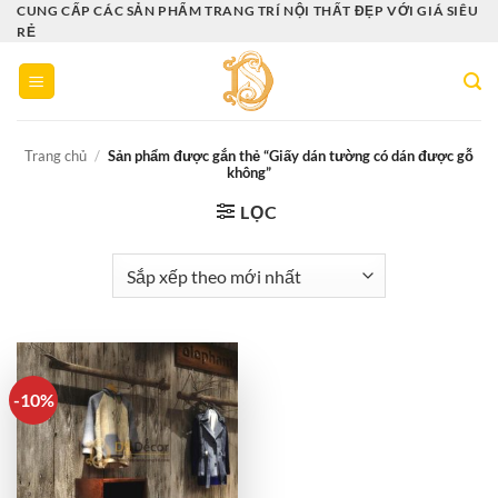
Bỏ
CUNG CẤP CÁC SẢN PHẨM TRANG TRÍ NỘI THẤT ĐẸP VỚI GIÁ SIÊU
RẺ
qua
nội
dung
Trang chủ
/
Sản phẩm được gắn thẻ “Giấy dán tường có dán được gỗ
không”
LỌC
-10%