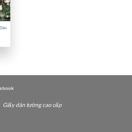
 Đáo
00₫.
ebook
Giấy dán tường cao cấp