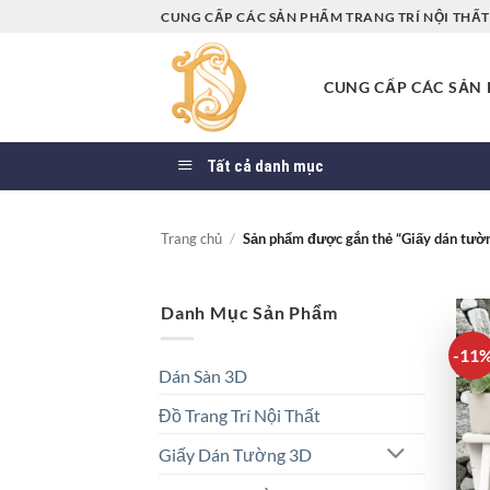
Bỏ
CUNG CẤP CÁC SẢN PHẨM TRANG TRÍ NỘI THẤT 
qua
nội
CUNG CẤP CÁC SẢN P
dung
Tất cả danh mục
Trang chủ
/
Sản phẩm được gắn thẻ “Giấy dán tườn
Danh Mục Sản Phẩm
-11
Dán Sàn 3D
Đồ Trang Trí Nội Thất
Giấy Dán Tường 3D