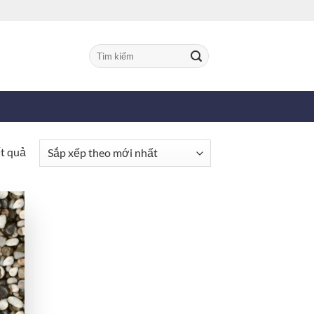
Tìm
kiếm:
Đã
ết quả
sắp
xếp
theo
mới
nhất