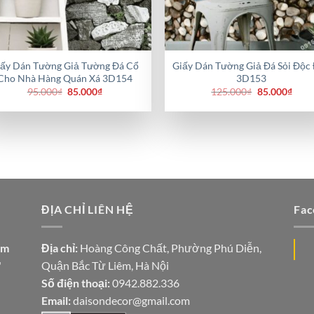
iấy Dán Tường Giả Tường Đá Cổ
Giấy Dán Tường Giả Đá Sỏi Độc
Cho Nhà Hàng Quán Xá 3D154
3D153
Giá
Giá
Giá
Giá
95.000
₫
85.000
₫
125.000
₫
85.000
₫
gốc
hiện
gốc
hiện
là:
tại
là:
tại
95.000₫.
là:
125.000₫.
là:
85.000₫.
85.0
ĐỊA CHỈ LIÊN HỆ
Fac
ăm
Địa chỉ:
Hoàng Công Chất, Phường Phú Diễn,
"
Quận Bắc Từ Liêm, Hà Nội
Số điện thoại:
0942.882.336
Email:
daisondecor@gmail.com