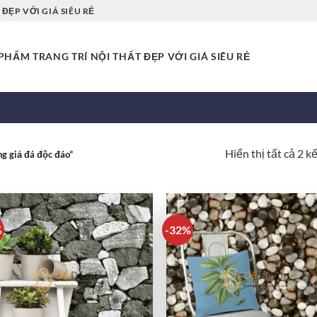
ĐẸP VỚI GIÁ SIÊU RẺ
HẨM TRANG TRÍ NỘI THẤT ĐẸP VỚI GIÁ SIÊU RẺ
Hiển thị tất cả 2 k
g giả đá độc đáo”
%
-32%