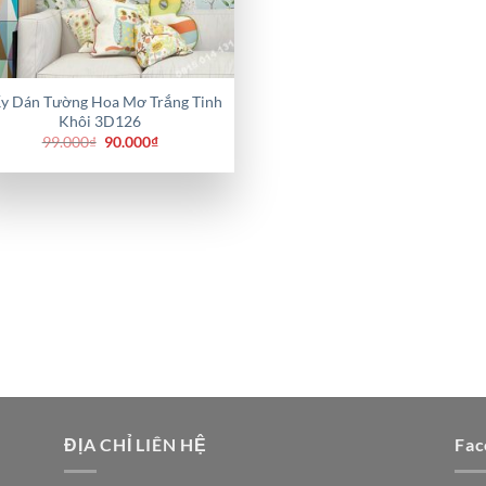
ấy Dán Tường Hoa Mơ Trắng Tinh
Khôi 3D126
Giá
Giá
99.000
₫
90.000
₫
gốc
hiện
là:
tại
99.000₫.
là:
90.000₫.
ĐỊA CHỈ LIÊN HỆ
Fac