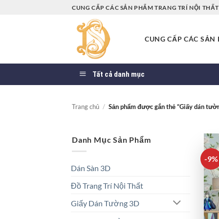
Bỏ
CUNG CẤP CÁC SẢN PHẨM TRANG TRÍ NỘI THẤT 
qua
nội
CUNG CẤP CÁC SẢN P
dung
Tất cả danh mục
Trang chủ
/
Sản phẩm được gắn thẻ “Giấy dán tường
Danh Mục Sản Phẩm
-9%
Dán Sàn 3D
Đồ Trang Trí Nội Thất
Giấy Dán Tường 3D