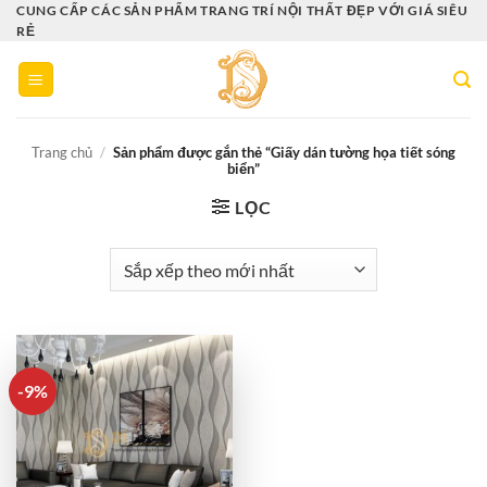
Bỏ
CUNG CẤP CÁC SẢN PHẨM TRANG TRÍ NỘI THẤT ĐẸP VỚI GIÁ SIÊU
RẺ
qua
nội
dung
Trang chủ
/
Sản phẩm được gắn thẻ “Giấy dán tường họa tiết sóng
biển”
LỌC
-9%