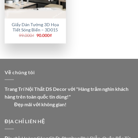
Giấy Dán Tường 3D Họa
Tiết Sóng Biển – 3D015
Giá
Giá
99.000
₫
90.000
₫
gốc
hiện
là:
tại
99.000₫.
là:
90.000₫.
Về chúng tôi
Trang Trí Nội Thất DS Decor với "Hàng trăm nghìn khách
hàng trên toàn quốc tin dùng!"
Đẹp mãi với không gian!
ĐỊA CHỈ LIÊN HỆ