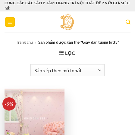
Bỏ
CUNG CẤP CÁC SẢN PHẨM TRANG TRÍ NỘI THẤT ĐẸP VỚI GIÁ SIÊU
RẺ
qua
nội
dung
Trang chủ
/
Sản phẩm được gắn thẻ “Giay dan tuong kitty”
LỌC
-9%