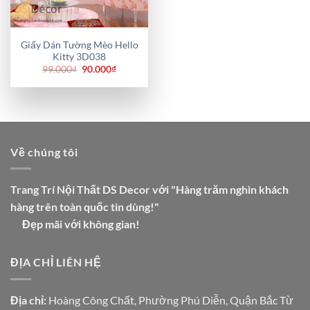
Giấy Dán Tường Mèo Hello
Kitty 3D038
Giá
Giá
99.000
₫
90.000
₫
gốc
hiện
là:
tại
99.000₫.
là:
90.000₫.
Về chúng tôi
Trang Trí Nội Thất DS Decor với "Hàng trăm nghìn khách
hàng trên toàn quốc tin dùng!"
Đẹp mãi với không gian!
ĐỊA CHỈ LIÊN HỆ
Địa chỉ:
Hoàng Công Chất, Phường Phú Diễn, Quận Bắc Từ