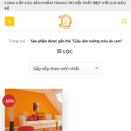
Bỏ
CUNG CẤP CÁC SẢN PHẨM TRANG TRÍ NỘI THẤT ĐẸP VỚI GIÁ SIÊU
RẺ
qua
nội
dung
Trang chủ
/
Sản phẩm được gắn thẻ “Giấy dán tường màu da cam”
LỌC
-10%