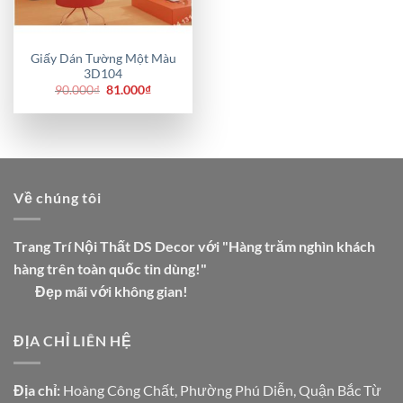
Giấy Dán Tường Một Màu
3D104
Giá
Giá
90.000
₫
81.000
₫
gốc
hiện
là:
tại
90.000₫.
là:
81.000₫.
Về chúng tôi
Trang Trí Nội Thất DS Decor với "Hàng trăm nghìn khách
hàng trên toàn quốc tin dùng!"
Đẹp mãi với không gian!
ĐỊA CHỈ LIÊN HỆ
Địa chỉ:
Hoàng Công Chất, Phường Phú Diễn, Quận Bắc Từ