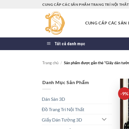
Bỏ
CUNG CẤP CÁC SẢN PHẨM TRANG TRÍ NỘI THẤT 
qua
nội
CUNG CẤP CÁC SẢN P
dung
Tất cả danh mục
Trang chủ
/
Sản phẩm được gắn thẻ “Giấy dán tườn
Danh Mục Sản Phẩm
-9%
Dán Sàn 3D
Đồ Trang Trí Nội Thất
Giấy Dán Tường 3D