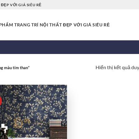
ĐẸP VỚI GIÁ SIÊU RẺ
HẨM TRANG TRÍ NỘI THẤT ĐẸP VỚI GIÁ SIÊU RẺ
Hiển thị kết quả du
g màu tím than”