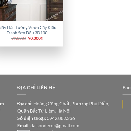
iấy Dán Tường Vườn Cây Kiểu
Tranh Sơn Dầu 3D130
Giá
Giá
99.000
₫
90.000
₫
gốc
hiện
là:
tại
99.000₫.
là:
90.000₫.
ĐỊA CHỈ LIÊN HỆ
Fac
ăm
Địa chỉ:
Hoàng Công Chất, Phường Phú Diễn,
"
Quận Bắc Từ Liêm, Hà Nội
Số điện thoại:
0942.882.336
Email:
daisondecor@gmail.com