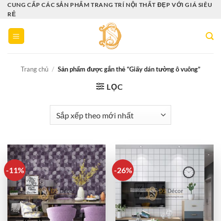
Bỏ
CUNG CẤP CÁC SẢN PHẨM TRANG TRÍ NỘI THẤT ĐẸP VỚI GIÁ SIÊU
RẺ
qua
nội
dung
Trang chủ
/
Sản phẩm được gắn thẻ “Giấy dán tường ô vuông”
LỌC
-11%
-26%