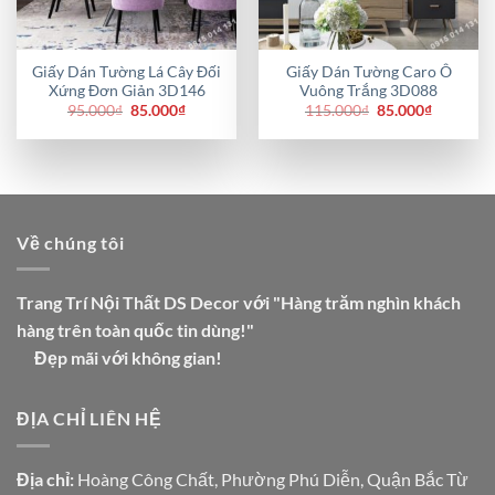
Giấy Dán Tường Lá Cây Đối
Giấy Dán Tường Caro Ô
Xứng Đơn Giản 3D146
Vuông Trắng 3D088
Giá
Giá
Giá
Giá
95.000
₫
85.000
₫
115.000
₫
85.000
₫
gốc
hiện
gốc
hiện
là:
tại
là:
tại
95.000₫.
là:
115.000₫.
là:
85.000₫.
85.000₫.
Về chúng tôi
Trang Trí Nội Thất DS Decor với "Hàng trăm nghìn khách
hàng trên toàn quốc tin dùng!"
Đẹp mãi với không gian!
ĐỊA CHỈ LIÊN HỆ
Địa chỉ:
Hoàng Công Chất, Phường Phú Diễn, Quận Bắc Từ