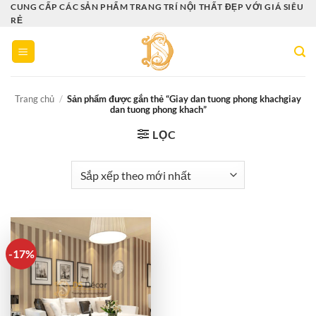
Bỏ
CUNG CẤP CÁC SẢN PHẨM TRANG TRÍ NỘI THẤT ĐẸP VỚI GIÁ SIÊU
RẺ
qua
nội
dung
Trang chủ
/
Sản phẩm được gắn thẻ “Giay dan tuong phong khachgiay
dan tuong phong khach”
LỌC
-17%