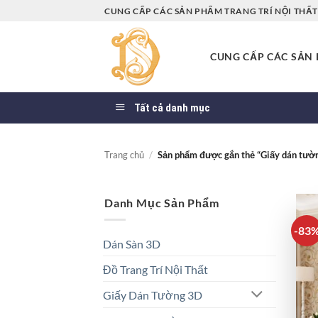
Bỏ
CUNG CẤP CÁC SẢN PHẨM TRANG TRÍ NỘI THẤT 
qua
nội
CUNG CẤP CÁC SẢN P
dung
Tất cả danh mục
Trang chủ
/
Sản phẩm được gắn thẻ “Giấy dán tườ
Danh Mục Sản Phẩm
-83
Dán Sàn 3D
Đồ Trang Trí Nội Thất
Giấy Dán Tường 3D