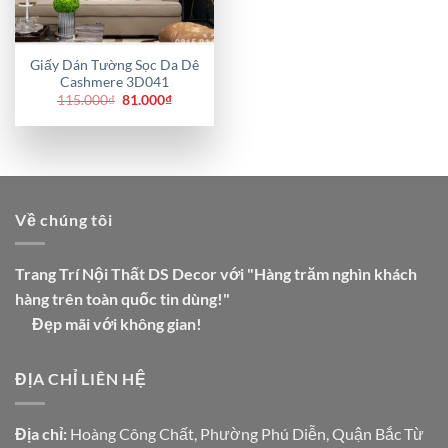
Giấy Dán Tường Sọc Da Dê
Cashmere 3D041
Giá
Giá
115.000
₫
81.000
₫
gốc
hiện
là:
tại
115.000₫.
là:
81.000₫.
Về chúng tôi
Trang Trí Nội Thất DS Decor với "Hàng trăm nghìn khách
hàng trên toàn quốc tin dùng!"
Đẹp mãi với không gian!
ĐỊA CHỈ LIÊN HỆ
Địa chỉ:
Hoàng Công Chất, Phường Phú Diễn, Quận Bắc Từ