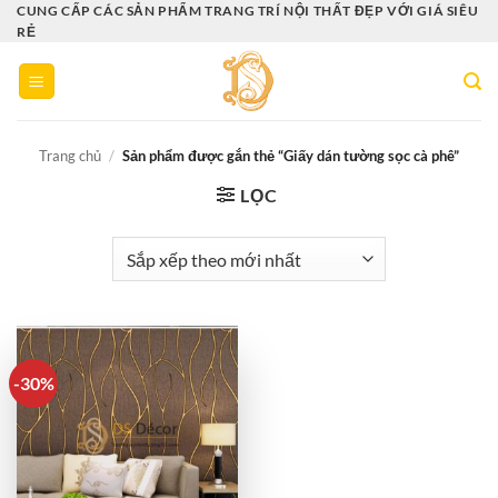
Bỏ
CUNG CẤP CÁC SẢN PHẨM TRANG TRÍ NỘI THẤT ĐẸP VỚI GIÁ SIÊU
RẺ
qua
nội
dung
Trang chủ
/
Sản phẩm được gắn thẻ “Giấy dán tường sọc cà phê”
LỌC
-30%