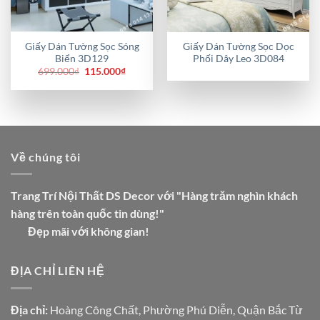
Giấy Dán Tường Sọc Sóng
Giấy Dán Tường Sọc Dọc
Biển 3D129
Phối Dây Leo 3D084
Giá
Giá
699.000
₫
115.000
₫
gốc
hiện
là:
tại
699.000₫.
là:
115.000₫.
Về chúng tôi
Trang Trí Nội Thất DS Decor với "Hàng trăm nghìn khách
hàng trên toàn quốc tin dùng!"
Đẹp mãi với không gian!
ĐỊA CHỈ LIÊN HỆ
Địa chỉ:
Hoàng Công Chất, Phường Phú Diễn, Quận Bắc Từ