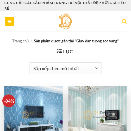
Bỏ
CUNG CẤP CÁC SẢN PHẨM TRANG TRÍ NỘI THẤT ĐẸP VỚI GIÁ SIÊU
RẺ
qua
nội
dung
Trang chủ
/
Sản phẩm được gắn thẻ “Giay dan tuong soc vang”
LỌC
-84%