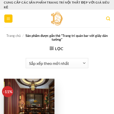
Bỏ
CUNG CẤP CÁC SẢN PHẨM TRANG TRÍ NỘI THẤT ĐẸP VỚI GIÁ SIÊU
RẺ
qua
nội
dung
Trang chủ
/
Sản phẩm được gắn thẻ “Trang trí quán bar với giấy dán
tường”
LỌC
-11%