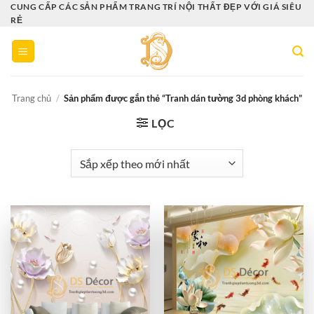
Bỏ
CUNG CẤP CÁC SẢN PHẨM TRANG TRÍ NỘI THẤT ĐẸP VỚI GIÁ SIÊU
RẺ
qua
nội
dung
Trang chủ
/
Sản phẩm được gắn thẻ “Tranh dán tường 3d phòng khách”
LỌC