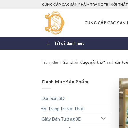
Bỏ
CUNG CẤP CÁC SẢN PHẨM TRANG TRÍ NỘI THẤT 
qua
nội
CUNG CẤP CÁC SẢN P
dung
Tất cả danh mục
Trang chủ
/
Sản phẩm được gắn thẻ “Tranh dán tườ
Danh Mục Sản Phẩm
Dán Sàn 3D
Đồ Trang Trí Nội Thất
Giấy Dán Tường 3D