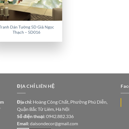
Tranh Dán Tường 5D Giả Ngọc
Thạch – 5D016
ĐỊA CHỈ LIÊN HỆ
Fac
ăm
Địa chỉ:
Hoàng Công Chất, Phường Phú Diễn,
"
Quận Bắc Từ Liêm, Hà Nội
Số điện thoại:
0942.882.336
Email:
daisondecor@gmail.com