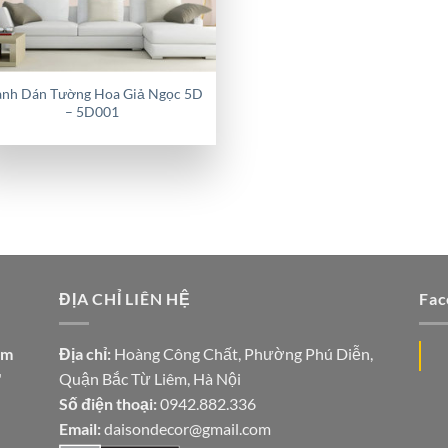
anh Dán Tường Hoa Giả Ngọc 5D
– 5D001
ĐỊA CHỈ LIÊN HỆ
Fac
ăm
Địa chỉ:
Hoàng Công Chất, Phường Phú Diễn,
"
Quận Bắc Từ Liêm, Hà Nội
Số điện thoại:
0942.882.336
Email:
daisondecor@gmail.com