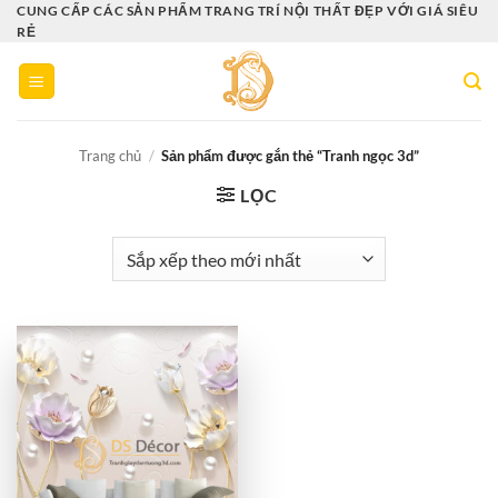
Bỏ
CUNG CẤP CÁC SẢN PHẨM TRANG TRÍ NỘI THẤT ĐẸP VỚI GIÁ SIÊU
RẺ
qua
nội
dung
Trang chủ
/
Sản phẩm được gắn thẻ “Tranh ngọc 3d”
LỌC