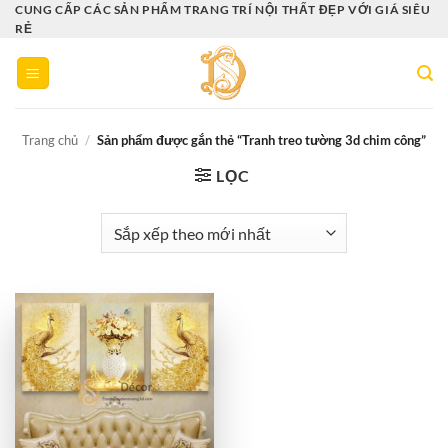
Bỏ
CUNG CẤP CÁC SẢN PHẨM TRANG TRÍ NỘI THẤT ĐẸP VỚI GIÁ SIÊU
RẺ
qua
nội
dung
Trang chủ
/
Sản phẩm được gắn thẻ “Tranh treo tường 3d chim công”
LỌC