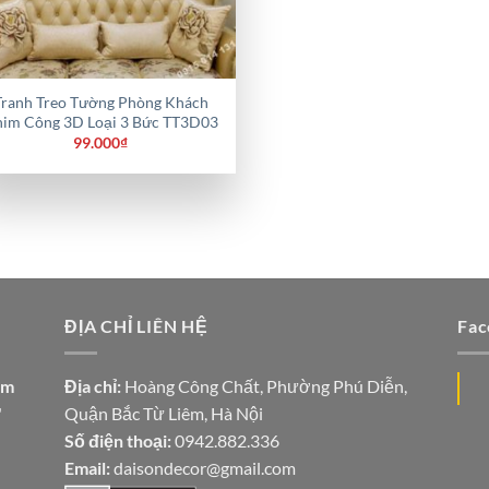
Tranh Treo Tường Phòng Khách
im Công 3D Loại 3 Bức TT3D03
99.000
₫
ĐỊA CHỈ LIÊN HỆ
Fac
ăm
Địa chỉ:
Hoàng Công Chất, Phường Phú Diễn,
"
Quận Bắc Từ Liêm, Hà Nội
Số điện thoại:
0942.882.336
Email:
daisondecor@gmail.com