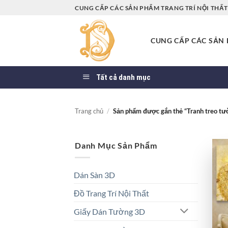
Bỏ
CUNG CẤP CÁC SẢN PHẨM TRANG TRÍ NỘI THẤT 
qua
nội
CUNG CẤP CÁC SẢN P
dung
Tất cả danh mục
Trang chủ
/
Sản phẩm được gắn thẻ “Tranh treo tư
Danh Mục Sản Phẩm
Dán Sàn 3D
Đồ Trang Trí Nội Thất
Giấy Dán Tường 3D