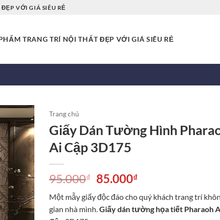
ĐẸP VỚI GIÁ SIÊU RẺ
HẨM TRANG TRÍ NỘI THẤT ĐẸP VỚI GIÁ SIÊU RẺ
Trang chủ
Giấy Dán Tường Hình Phara
Ai Cập 3D175
Giá
Giá
95.000
85.000
₫
₫
gốc
hiện
Một mẫy giấy độc đáo cho quý khách trang trí khô
là:
tại
gian nhà mình.
Giấy dán tường họa tiết Pharaoh A
95.000₫.
là: