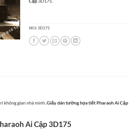
Cập
3D175.
85.000₫.
SKU:
3D175
rí không gian nhà mình.
Giấy dán tường họa tiết Pharaoh Ai Cập
Pharaoh Ai Cập 3D175