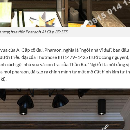
tường họa tiết Pharaoh Ai Cập 3D175
vua của Ai Cập cổ đại. Pharaon, nghĩa là “ngôi nhà vĩ đại”, ban đầu
 dưới triều đại của Thutmose III (1479–1425 trước công nguyên),
hành cách gọi nhà vua và con trai của Thần Ra. “Người ta nói rằng vị
ủa mọi pharaon, đã tạo ra chính mình từ một mô đất hình kim tự t
i) .