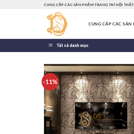
Bỏ
CUNG CẤP CÁC SẢN PHẨM TRANG TRÍ NỘI THẤT 
qua
nội
CUNG CẤP CÁC SẢN P
dung
Tất cả danh mục
-11%