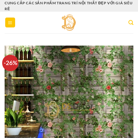
Bỏ
CUNG CẤP CÁC SẢN PHẨM TRANG TRÍ NỘI THẤT ĐẸP VỚI GIÁ SIÊU
RẺ
qua
nội
dung
-26%