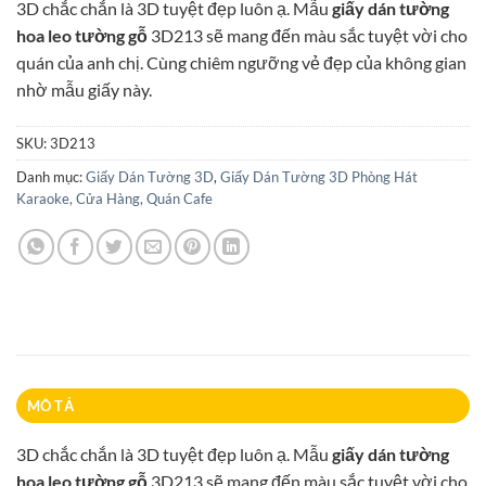
3D chắc chắn là 3D tuyệt đẹp luôn ạ. Mẫu
giấy dán tường
là:
tại
hoa leo tường gỗ
3D213 sẽ mang đến màu sắc tuyệt vời cho
115.000₫.
là:
quán của anh chị. Cùng chiêm ngưỡng vẻ đẹp của không gian
85.000₫.
nhờ mẫu giấy này.
SKU:
3D213
Danh mục:
Giấy Dán Tường 3D
,
Giấy Dán Tường 3D Phòng Hát
Karaoke, Cửa Hàng, Quán Cafe
MÔ TẢ
3D chắc chắn là 3D tuyệt đẹp luôn ạ. Mẫu
giấy dán tường
hoa leo tường gỗ
3D213 sẽ mang đến màu sắc tuyệt vời cho