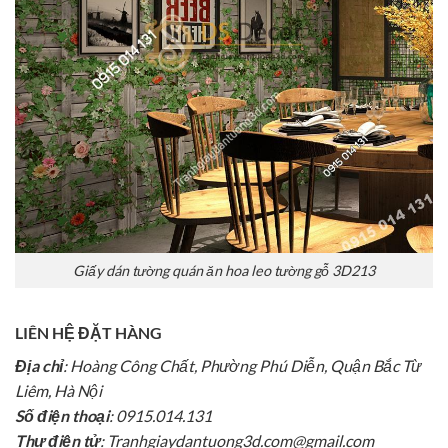
Giấy dán tường quán ăn hoa leo tường gỗ 3D213
LIÊN HỆ ĐẶT HÀNG
Địa chỉ
: Hoàng Công Chất, Phường Phú Diễn, Quận Bắc Từ
Liêm, Hà Nội
Số điện thoại
: 0915.014.131
Thư điện tử
: Tranhgiaydantuong3d.com@gmail.com