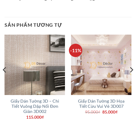
SẢN PHẨM TƯƠNG TỰ
-11%
Giấy Dán Tường 3D – Chi
Giấy Dán Tường 3D Họa
Tiết Vuông Dập Nổi Đơn
Tiết Cừu Vui Vẻ 3D007
Giản 3D002
Giá
Giá
95.000
₫
85.000
₫
gốc
hiện
115.000
₫
là:
tại
95.000₫.
là:
85.000₫.
.