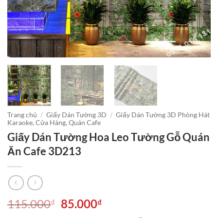
Trang chủ
/
Giấy Dán Tường 3D
/
Giấy Dán Tường 3D Phòng Hát
Karaoke, Cửa Hàng, Quán Cafe
Giấy Dán Tường Hoa Leo Tường Gỗ Quán
Ăn Cafe 3D213
Giá
Giá
115.000
85.000
₫
₫
gốc
hiện