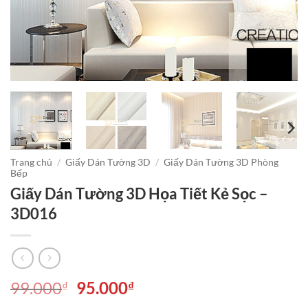
Trang chủ
/
Giấy Dán Tường 3D
/
Giấy Dán Tường 3D Phòng
Bếp
Giấy Dán Tường 3D Họa Tiết Kẻ Sọc –
3D016
Giá
Giá
99.000
95.000
₫
₫
gốc
hiện