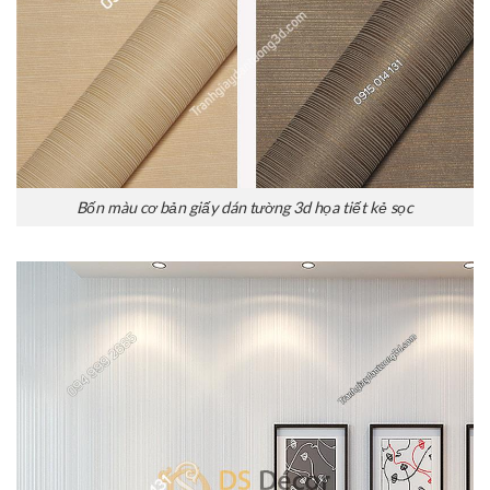
Bốn màu cơ bản giấy dán tường 3d họa tiết kẻ sọc