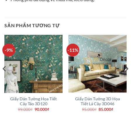
SẢN PHẨM TƯƠNG TỰ
-9%
-11%
Giấy Dán Tường Họa Tiết
Giấy Dán Tường 3D Họa
Cây Táo 3D120
Tiết Lá Cây 3D046
Giá
Giá
Giá
Giá
99.000
₫
90.000
₫
95.000
₫
85.000
₫
gốc
hiện
gốc
hiện
là:
tại
là:
tại
99.000₫.
là:
95.000₫.
là:
90.000₫.
85.000₫.
.