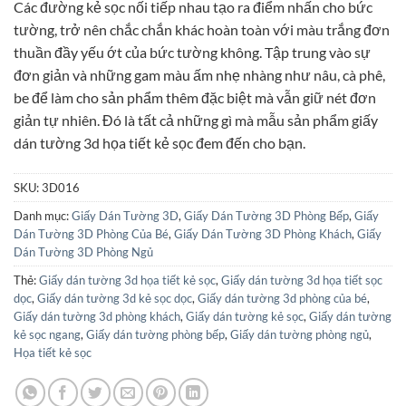
Các đường kẻ sọc nối tiếp nhau tạo ra điểm nhấn cho bức
là:
tại
tường, trở nên chắc chắn khác hoàn toàn với màu trắng đơn
99.000₫.
là:
thuần đầy yếu ớt của bức tường không. Tập trung vào sự
95.000₫.
đơn giản và những gam màu ấm nhẹ nhàng như nâu, cà phê,
be để làm cho sản phẩm thêm đặc biệt mà vẫn giữ nét đơn
giản tự nhiên. Đó là tất cả những gì mà mẫu sản phẩm giấy
dán tường 3d họa tiết kẻ sọc đem đến cho bạn.
SKU:
3D016
Danh mục:
Giấy Dán Tường 3D
,
Giấy Dán Tường 3D Phòng Bếp
,
Giấy
Dán Tường 3D Phòng Của Bé
,
Giấy Dán Tường 3D Phòng Khách
,
Giấy
Dán Tường 3D Phòng Ngủ
Thẻ:
Giấy dán tường 3d họa tiết kẻ sọc
,
Giấy dán tường 3d họa tiết sọc
dọc
,
Giấy dán tường 3d kẻ sọc dọc
,
Giấy dán tường 3d phòng của bé
,
Giấy dán tường 3d phòng khách
,
Giấy dán tường kẻ sọc
,
Giấy dán tường
kẻ sọc ngang
,
Giấy dán tường phòng bếp
,
Giấy dán tường phòng ngủ
,
Họa tiết kẻ sọc