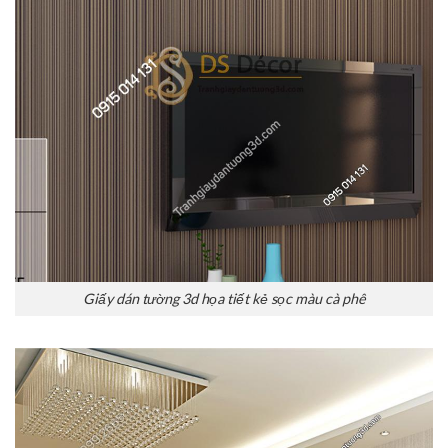
Giấy dán tường 3d họa tiết kẻ sọc màu cà phê