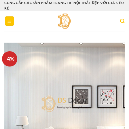
Bỏ
CUNG CẤP CÁC SẢN PHẨM TRANG TRÍ NỘI THẤT ĐẸP VỚI GIÁ SIÊU
RẺ
qua
nội
dung
-4%