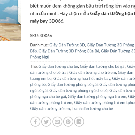
95.000₫.
là:
biệt muốn đem không gian bầu trời rộng lớn vào n
85.000₫.
nhà của mình. Hãy chọn mẫu
Giấy dán tường họa t
mây bay
3D066.
SKU:
3D066
Danh mục:
Giấy Dán Tường 3D
,
Giấy Dán Tường 3D Phòng
Bếp
,
Giấy Dán Tường 3D Phòng Của Bé
,
Giấy Dán Tường 3
Phòng Ngủ
Thẻ:
Giấy dán tường cho bé
,
Giấy dán tường cho bé gái
,
Giấ
dán tường cho bé trai
,
Giấy dán tường cho trẻ em
,
Giay dan
tuong em be
,
Giấy dán tường họa tiết mây bay
,
Giấy dán tư
phòng bé
,
Giấy dán tường phòng bé gái
,
Giấy dán tường phò
ngủ bé gái
,
Giấy dán tường phòng ngủ cho bé
,
Giấy dán tườn
phòng ngủ cho bé gái
,
Giấy dán tường phòng ngủ trẻ em
,
Giấ
dán tường phòng trẻ em
,
Giấy dán tường phòng trẻ em tph
Giấy dán tường trẻ em
,
Tranh dán tường cho bé