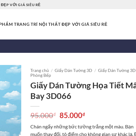
ĐẸP VỚI GIÁ SIÊU RẺ
HẨM TRANG TRÍ NỘI THẤT ĐẸP VỚI GIÁ SIÊU RẺ
Trang chủ
/
Giấy Dán Tường 3D
/
Giấy Dán Tường 3D
Phòng Bếp
Giấy Dán Tường Họa Tiết M
Bay 3D066
Giá
Giá
95.000
85.000
₫
₫
gốc
hiện
Chán ngấy những bức tường trắng một màu. Bạn
là:
tại
muốn thay đổi, tô điểm cho không gian sự khác lạ.