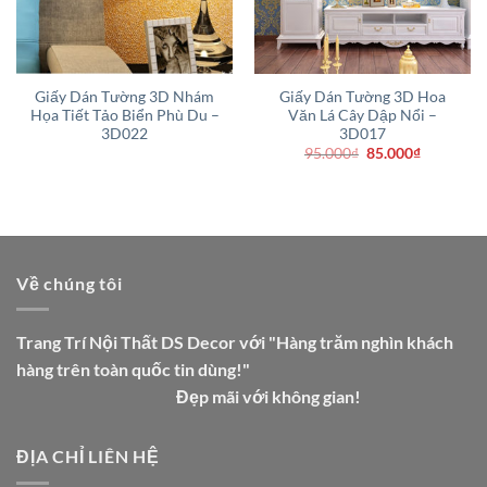
Giấy Dán Tường 3D Nhám
Giấy Dán Tường 3D Hoa
Họa Tiết Tảo Biển Phù Du –
Văn Lá Cây Dập Nổi –
3D022
3D017
Giá
Giá
95.000
₫
85.000
₫
gốc
hiện
là:
tại
.
95.000₫.
là:
85.000₫.
Về chúng tôi
Trang Trí Nội Thất DS Decor với "Hàng trăm nghìn khách
hàng trên toàn quốc tin dùng!"
Đẹp mãi với không gian!
ĐỊA CHỈ LIÊN HỆ