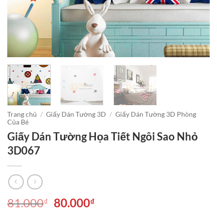
Trang chủ
/
Giấy Dán Tường 3D
/
Giấy Dán Tường 3D Phòng
Của Bé
Giấy Dán Tường Họa Tiết Ngôi Sao Nhỏ
3D067
Giá
Giá
81.000
80.000
₫
₫
gốc
hiện