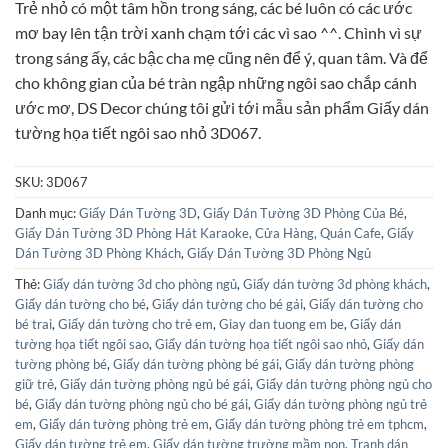
Trẻ nhỏ có một tâm hồn trong sáng, các bé luôn có các ước
là:
tại
mơ bay lên tận trời xanh chạm tới các vì sao ^^. Chình vì sự
81.000₫.
là:
trong sáng ấy, các bậc cha mẹ cũng nên để ý, quan tâm. Và để
80.000₫.
cho không gian của bé tràn ngập những ngôi sao chắp cánh
ước mơ, DS Decor chúng tôi gửi tới mẫu sản phẩm Giấy dán
tường họa tiết ngôi sao nhỏ 3D067.
SKU:
3D067
Danh mục:
Giấy Dán Tường 3D
,
Giấy Dán Tường 3D Phòng Của Bé
,
Giấy Dán Tường 3D Phòng Hát Karaoke, Cửa Hàng, Quán Cafe
,
Giấy
Dán Tường 3D Phòng Khách
,
Giấy Dán Tường 3D Phòng Ngủ
Thẻ:
Giấy dán tường 3d cho phòng ngủ
,
Giấy dán tường 3d phòng khách
,
Giấy dán tường cho bé
,
Giấy dán tường cho bé gái
,
Giấy dán tường cho
bé trai
,
Giấy dán tường cho trẻ em
,
Giay dan tuong em be
,
Giấy dán
tường họa tiết ngôi sao
,
Giấy dán tường họa tiết ngôi sao nhỏ
,
Giấy dán
tường phòng bé
,
Giấy dán tường phòng bé gái
,
Giấy dán tường phòng
giữ trẻ
,
Giấy dán tường phòng ngủ bé gái
,
Giấy dán tường phòng ngủ cho
bé
,
Giấy dán tường phòng ngủ cho bé gái
,
Giấy dán tường phòng ngủ trẻ
em
,
Giấy dán tường phòng trẻ em
,
Giấy dán tường phòng trẻ em tphcm
,
Giấy dán tường trẻ em
,
Giấy dán tường trường mầm non
,
Tranh dán