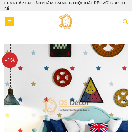
Bỏ
CUNG CẤP CÁC SẢN PHẨM TRANG TRÍ NỘI THẤT ĐẸP VỚI GIÁ SIÊU
RẺ
qua
nội
dung
-1%