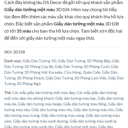
Cách đây không lâu DS Decor đã gửi tới quý khách sản phẩm
là:
tại
Giấy dán tường một màu
3D104. Hôm nay chúng tôi tiếp
90.000₫.
là:
tục đem đến thêm các màu sắc khác cho quý khách tha hồ lựa
81.000₫.
chọn. Đặc biệt sản phẩm
Giấy dán tường một màu
3D108
có tới
35 màu
cho bạn tha hồ lựa chọn. Tạm biệt sơn độc hại
để đến với giấy dán tường một màu ngay thôi.
SKU:
3D108
Danh mục:
Giấy Dán Tường 3D
,
Giấy Dán Tường 3D Phòng Bếp
,
Giấy
Dán Tường 3D Phòng Của Bé
,
Giấy Dán Tường 3D Phòng Cưới
,
Giấy
Dán Tường 3D Phòng Hát Karaoke, Cửa Hàng, Quán Cafe
,
Giấy Dán
Tường 3D Phòng Khách
,
Giấy Dán Tường 3D Phòng Làm Việc
,
Giấy Dán
Tường 3D Phòng Ngủ
Thẻ:
Các mẫu giấy dán tường một màu đẹp
,
Các mẫu giấy dán tường
một màu đẹp cho phòng khách
,
Giấy dán tường màu bạc
,
Giấy dán tường
màu be
,
Giấy dán tường màu beige
,
Giấy dán tường màu hồng
,
Giấy dán
tường màu nâu
,
Giấy dán tường màu rêu
,
Giấy dán tường màu tím
,
Giấy
dán tường mau trang
,
Giấy dán tường màu vàng
,
Giấy dán tường màu
xám
,
Giấy dán tường màu xanh dương
,
Giấy dán tường màu xanh lá
,
Giấy dán tường màu xanh rêu
,
Giấy dán tường một màu
,
Giấy dán