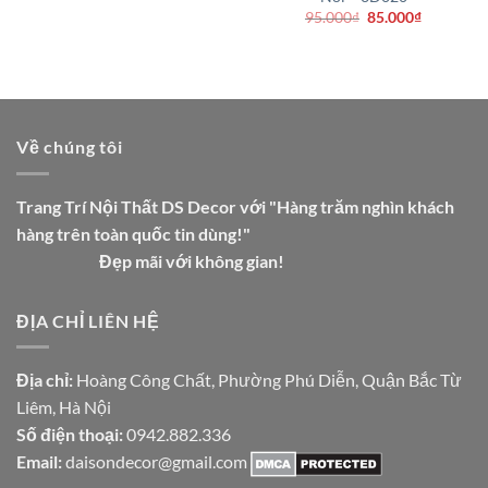
Giá
Giá
95.000
₫
85.000
₫
gốc
hiện
là:
tại
95.000₫.
là:
85.000₫.
Về chúng tôi
Trang Trí Nội Thất DS Decor với "Hàng trăm nghìn khách
hàng trên toàn quốc tin dùng!"
Đẹp mãi với không gian!
ĐỊA CHỈ LIÊN HỆ
Địa chỉ:
Hoàng Công Chất, Phường Phú Diễn, Quận Bắc Từ
Liêm, Hà Nội
Số điện thoại:
0942.882.336
Email:
daisondecor@gmail.com