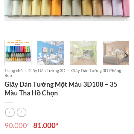
Trang chủ
/
Giấy Dán Tường 3D
/
Giấy Dán Tường 3D Phòng
Bếp
Giấy Dán Tường Một Màu 3D108 – 35
Màu Tha Hồ Chọn
Giá
Giá
90.000
81.000
₫
₫
gốc
hiện