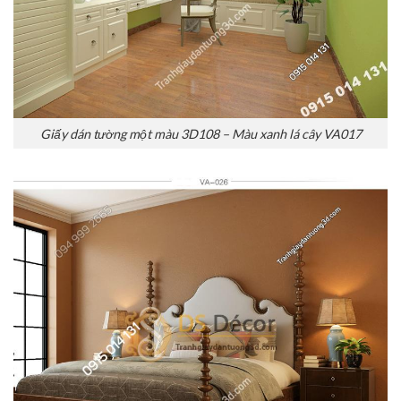
Giấy dán tường một màu 3D108 – Màu xanh lá cây VA017