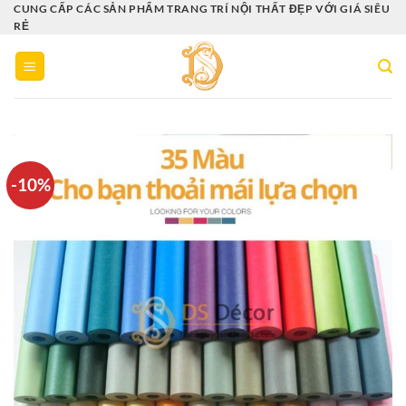
Bỏ
CUNG CẤP CÁC SẢN PHẨM TRANG TRÍ NỘI THẤT ĐẸP VỚI GIÁ SIÊU
RẺ
qua
nội
dung
-10%