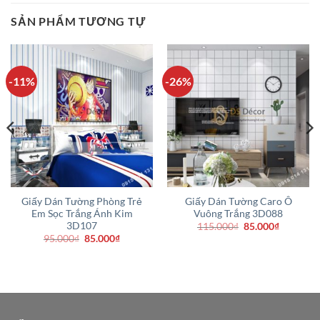
SẢN PHẨM TƯƠNG TỰ
-11%
-26%
Giấy Dán Tường Phòng Trẻ
Giấy Dán Tường Caro Ô
Em Sọc Trắng Ánh Kim
Vuông Trắng 3D088
3D107
Giá
Giá
115.000
₫
85.000
₫
gốc
hiện
Giá
Giá
95.000
₫
85.000
₫
là:
tại
gốc
hiện
115.000₫.
là:
là:
tại
.
85.000₫.
95.000₫.
là:
85.000₫.