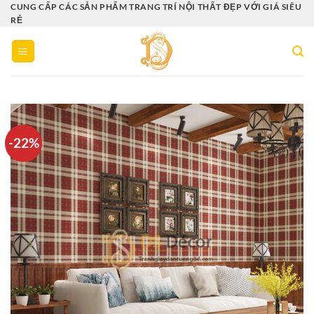
Bỏ
CUNG CẤP CÁC SẢN PHẨM TRANG TRÍ NỘI THẤT ĐẸP VỚI GIÁ SIÊU
RẺ
qua
nội
dung
-22%