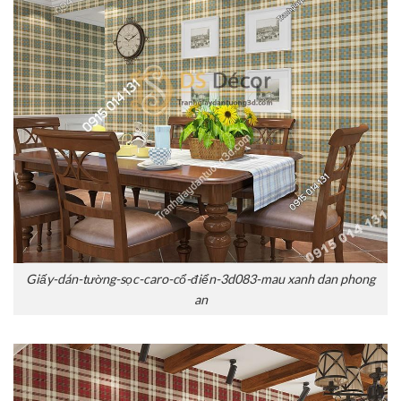
Giấy-dán-tường-sọc-caro-cổ-điển-3d083-mau xanh dan phong
an