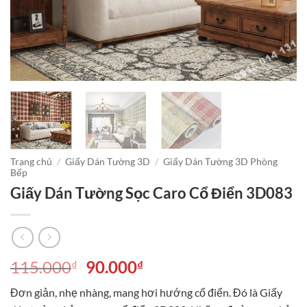
Trang chủ
/
Giấy Dán Tường 3D
/
Giấy Dán Tường 3D Phòng
Bếp
Giấy Dán Tường Sọc Caro Cổ Điển 3D083
Giá
Giá
115.000
90.000
₫
₫
gốc
hiện
Đơn giản, nhẹ nhàng, mang hơi hướng cổ điển. Đó là Giấy
là:
tại