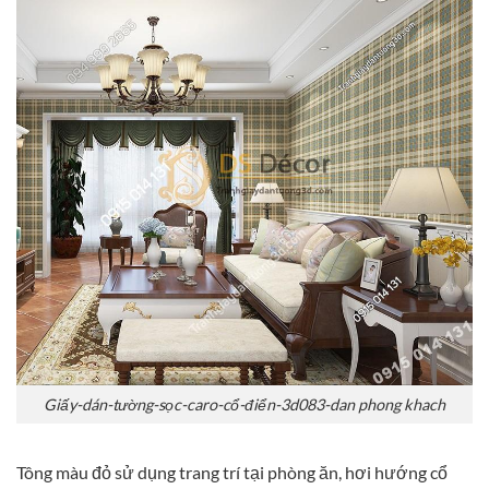
Giấy-dán-tường-sọc-caro-cổ-điển-3d083-dan phong khach
Tông màu đỏ sử dụng trang trí tại phòng ăn, hơi hướng cổ