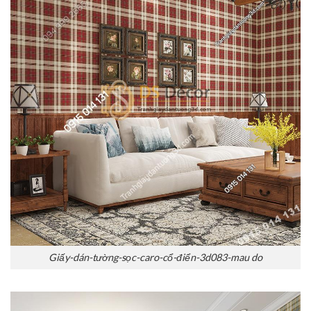
Giấy-dán-tường-sọc-caro-cổ-điển-3d083-mau do