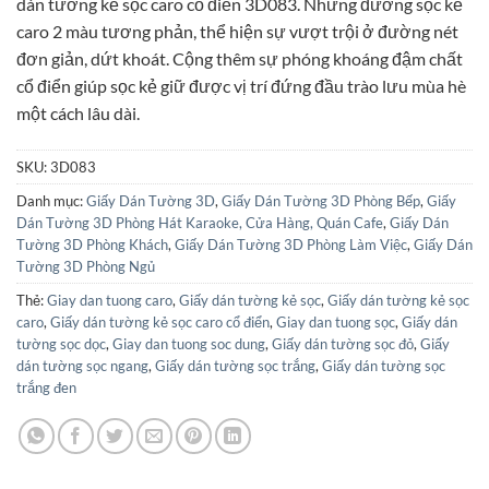
dán tường kẻ sọc caro cổ điển 3D083. Những đường sọc kẻ
115.000₫.
là:
caro 2 màu tương phản, thể hiện sự vượt trội ở đường nét
90.000₫.
đơn giản, dứt khoát. Cộng thêm sự phóng khoáng đậm chất
cổ điển giúp sọc kẻ giữ được vị trí đứng đầu trào lưu mùa hè
một cách lâu dài.
SKU:
3D083
Danh mục:
Giấy Dán Tường 3D
,
Giấy Dán Tường 3D Phòng Bếp
,
Giấy
Dán Tường 3D Phòng Hát Karaoke, Cửa Hàng, Quán Cafe
,
Giấy Dán
Tường 3D Phòng Khách
,
Giấy Dán Tường 3D Phòng Làm Việc
,
Giấy Dán
Tường 3D Phòng Ngủ
Thẻ:
Giay dan tuong caro
,
Giấy dán tường kẻ sọc
,
Giấy dán tường kẻ sọc
caro
,
Giấy dán tường kẻ sọc caro cổ điển
,
Giay dan tuong sọc
,
Giấy dán
tường sọc dọc
,
Giay dan tuong soc dung
,
Giấy dán tường sọc đỏ
,
Giấy
dán tường sọc ngang
,
Giấy dán tường sọc trắng
,
Giấy dán tường sọc
trắng đen