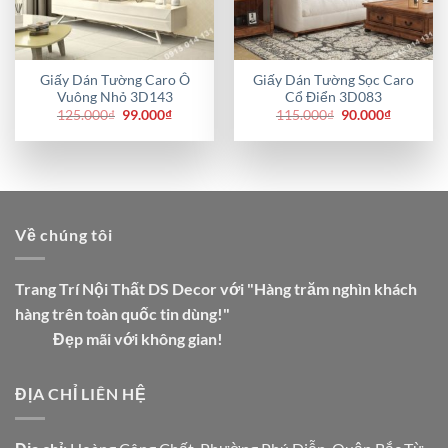
Giấy Dán Tường Caro Ô
Giấy Dán Tường Sọc Caro
Vuông Nhỏ 3D143
Cổ Điển 3D083
Giá
Giá
Giá
Giá
125.000
₫
99.000
₫
115.000
₫
90.000
₫
gốc
hiện
gốc
hiện
là:
tại
là:
tại
125.000₫.
là:
115.000₫.
là:
99.000₫.
90.000₫.
Về chúng tôi
Trang Trí Nội Thất DS Decor với "Hàng trăm nghìn khách
hàng trên toàn quốc tin dùng!"
Đẹp mãi với không gian!
ĐỊA CHỈ LIÊN HỆ