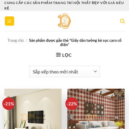
Bỏ
CUNG CẤP CÁC SẢN PHẨM TRANG TRÍ NỘI THẤT ĐẸP VỚI GIÁ SIÊU
RẺ
qua
nội
dung
Trang chủ
/
Sản phẩm được gắn thẻ “Giấy dán tường kẻ sọc caro cổ
điển”
LỌC
-21%
-22%