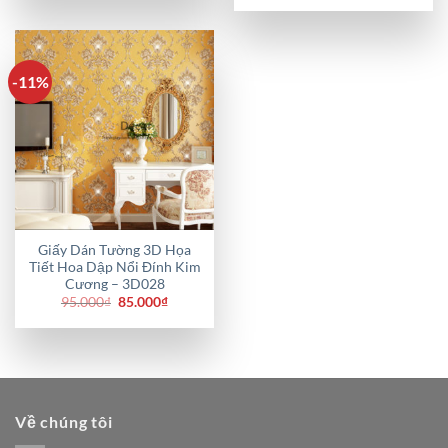
-11%
Giấy Dán Tường 3D Họa
Tiết Hoa Dập Nổi Đính Kim
Cương – 3D028
Giá
Giá
95.000
₫
85.000
₫
gốc
hiện
là:
tại
95.000₫.
là:
85.000₫.
Về chúng tôi