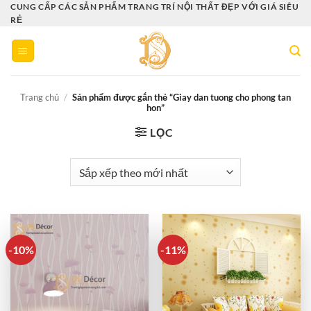
Bỏ
CUNG CẤP CÁC SẢN PHẨM TRANG TRÍ NỘI THẤT ĐẸP VỚI GIÁ SIÊU
RẺ
qua
nội
dung
Trang chủ
/
Sản phẩm được gắn thẻ “Giay dan tuong cho phong tan
hon”
LỌC
-10%
-11%