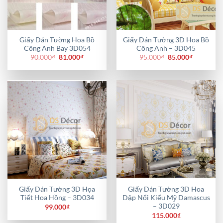
Giấy Dán Tường Hoa Bồ
Giấy Dán Tường 3D Hoa Bồ
Công Anh Bay 3D054
Công Anh – 3D045
Giá
Giá
Giá
Giá
90.000
₫
81.000
₫
95.000
₫
85.000
₫
gốc
hiện
gốc
hiện
là:
tại
là:
tại
90.000₫.
là:
95.000₫.
là:
81.000₫.
85.000₫.
Giấy Dán Tường 3D Họa
Giấy Dán Tường 3D Hoa
Tiết Hoa Hồng – 3D034
Dập Nổi Kiểu Mỹ Damascus
– 3D029
99.000
₫
115.000
₫