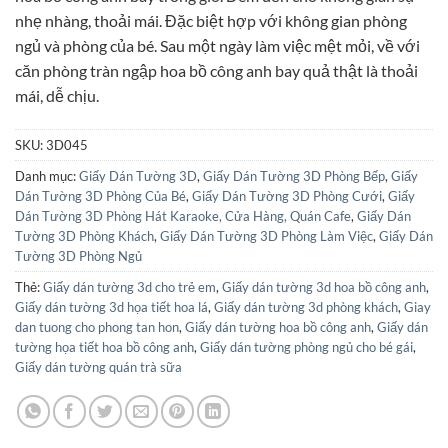
85.000₫.
nhẹ nhàng, thoải mái. Đặc biệt hợp với không gian phòng
ngủ và phòng của bé. Sau một ngày làm việc mệt mỏi, về với
căn phòng tràn ngập hoa bồ công anh bay quả thật là thoải
mái, dễ chịu.
SKU:
3D045
Danh mục:
Giấy Dán Tường 3D
,
Giấy Dán Tường 3D Phòng Bếp
,
Giấy
Dán Tường 3D Phòng Của Bé
,
Giấy Dán Tường 3D Phòng Cưới
,
Giấy
Dán Tường 3D Phòng Hát Karaoke, Cửa Hàng, Quán Cafe
,
Giấy Dán
Tường 3D Phòng Khách
,
Giấy Dán Tường 3D Phòng Làm Việc
,
Giấy Dán
Tường 3D Phòng Ngủ
Thẻ:
Giấy dán tường 3d cho trẻ em
,
Giấy dán tường 3d hoa bồ công anh
,
Giấy dán tường 3d họa tiết hoa lá
,
Giấy dán tường 3d phòng khách
,
Giay
dan tuong cho phong tan hon
,
Giấy dán tường hoa bồ công anh
,
Giấy dán
tường họa tiết hoa bồ công anh
,
Giấy dán tường phòng ngủ cho bé gái
,
Giấy dán tường quán trà sữa