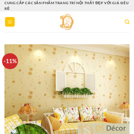
Bỏ
CUNG CẤP CÁC SẢN PHẨM TRANG TRÍ NỘI THẤT ĐẸP VỚI GIÁ SIÊU
RẺ
qua
nội
dung
-11%