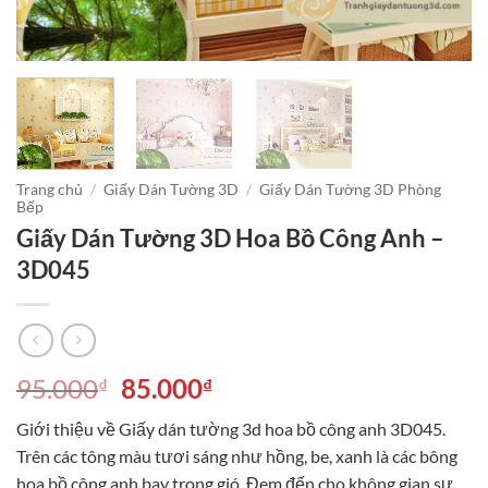
Trang chủ
/
Giấy Dán Tường 3D
/
Giấy Dán Tường 3D Phòng
Bếp
Giấy Dán Tường 3D Hoa Bồ Công Anh –
3D045
Giá
Giá
95.000
85.000
₫
₫
gốc
hiện
Giới thiệu về Giấy dán tường 3d hoa bồ công anh 3D045.
là:
tại
Trên các tông màu tươi sáng như hồng, be, xanh là các bông
95.000₫.
là:
hoa bồ công anh bay trong gió. Đem đến cho không gian sự