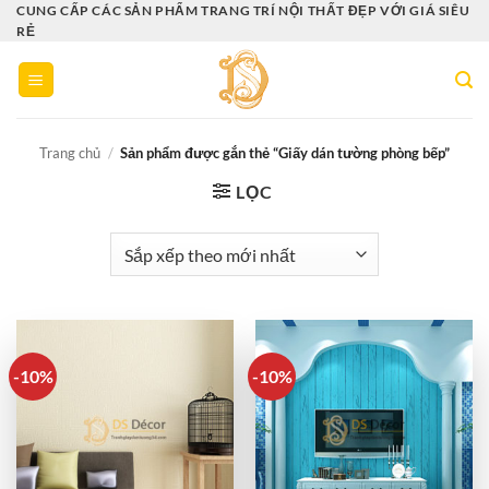
Bỏ
CUNG CẤP CÁC SẢN PHẨM TRANG TRÍ NỘI THẤT ĐẸP VỚI GIÁ SIÊU
RẺ
qua
nội
dung
Trang chủ
/
Sản phẩm được gắn thẻ “Giấy dán tường phòng bếp”
LỌC
-10%
-10%