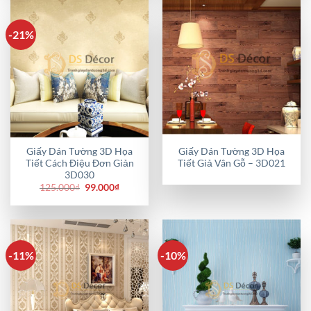
81.000₫.
-21%
Giấy Dán Tường 3D Họa
Giấy Dán Tường 3D Họa
Tiết Cách Điệu Đơn Giản
Tiết Giả Vân Gỗ – 3D021
3D030
Giá
Giá
125.000
₫
99.000
₫
gốc
hiện
là:
tại
125.000₫.
là:
99.000₫.
-11%
-10%