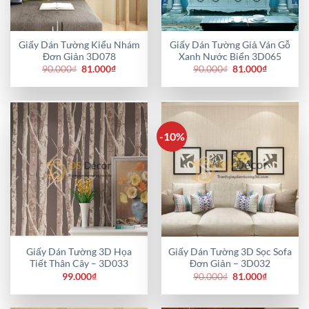
Giấy Dán Tường Kiểu Nhám
Giấy Dán Tường Giả Ván Gỗ
Đơn Giản 3D078
Xanh Nước Biển 3D065
Giá
Giá
Giá
Giá
90.000
₫
81.000
₫
90.000
₫
81.000
₫
gốc
hiện
gốc
hiện
là:
tại
là:
tại
90.000₫.
là:
90.000₫.
là:
81.000₫.
81.000₫.
-10%
Giấy Dán Tường 3D Họa
Giấy Dán Tường 3D Sọc Sofa
Tiết Thân Cây – 3D033
Đơn Giản – 3D032
Giá
Giá
99.000
₫
90.000
₫
81.000
₫
gốc
hiện
là:
tại
90.000₫.
là: