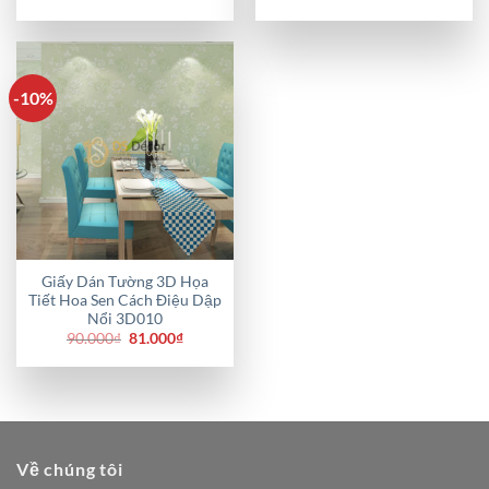
gốc
hiện
gốc
hiện
là:
tại
là:
tại
99.000₫.
là:
90.000₫.
là:
95.000₫.
81.000₫.
-10%
Giấy Dán Tường 3D Họa
Tiết Hoa Sen Cách Điệu Dập
Nổi 3D010
Giá
Giá
90.000
₫
81.000
₫
gốc
hiện
là:
tại
90.000₫.
là:
81.000₫.
Về chúng tôi