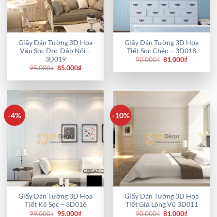
Giấy Dán Tường 3D Hoa
Giấy Dán Tường 3D Họa
Văn Sọc Dọc Dập Nổi –
Tiết Sọc Chéo – 3D018
3D019
Giá
Giá
90.000
₫
81.000
₫
gốc
hiện
Giá
Giá
95.000
₫
85.000
₫
là:
tại
gốc
hiện
90.000₫.
là:
là:
tại
81.000₫.
95.000₫.
là:
85.000₫.
-4%
-10%
Giấy Dán Tường 3D Họa
Giấy Dán Tường 3D Họa
Tiết Kẻ Sọc – 3D016
Tiết Giả Lông Vũ 3D011
Giá
Giá
Giá
Giá
99.000
₫
95.000
₫
90.000
₫
81.000
₫