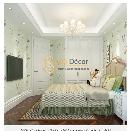
Giấy dán tường 3d họa tiết cừu vui vẻ màu xanh lá