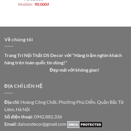
Giá
Giá
99.000
₫
90.000
₫
gốc
hiện
là:
tại
99.000₫.
là:
.
90.000₫.
Về chúng tôi
Trang Trí Nội Thất DS Decor với "Hàng trăm nghìn khách
hàng trên toàn quốc tin dùng!"
Đẹp mãi với không gian!
ĐỊA CHỈ LIÊN HỆ
Địa chỉ:
Hoàng Công Chất, Phường Phú Diễn, Quận Bắc Từ
Liêm, Hà Nội
Số điện thoại:
0942.882.336
Email:
daisondecor@gmail.com