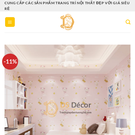
Bỏ
CUNG CẤP CÁC SẢN PHẨM TRANG TRÍ NỘI THẤT ĐẸP VỚI GIÁ SIÊU
RẺ
qua
nội
dung
-11%