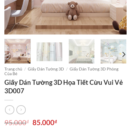
Trang chủ
/
Giấy Dán Tường 3D
/
Giấy Dán Tường 3D Phòng
Của Bé
Giấy Dán Tường 3D Họa Tiết Cừu Vui Vẻ
3D007
Giá
Giá
95.000
85.000
₫
₫
gốc
hiện