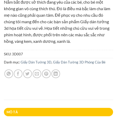
Nắm bắt được sở thích đang yêu của các bé, cho bé một
là:
tại
không gian vô cùng thích thú. Đó là điều mà bậc làm cha làm
95.000₫.
là:
mẹ nào cũng phải quan tâm. Để phục vụ cho nhu cầu đó
85.000₫.
chúng tôi mang đến cho các bạn sản phẩm Giấy dán tường
3d họa tiết cừu vui vẻ. Họa tiết những chú cừu vui vẻ trong
phim hoạt hình, được phối trên nên các màu sắc sắc như
hồng, vàng kem, xanh dương, xanh lá.
SKU:
3D007
Danh mục:
Giấy Dán Tường 3D
,
Giấy Dán Tường 3D Phòng Của Bé
MÔ TẢ