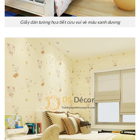
Giấy dán tường họa tiết cừu vui vẻ màu xanh dương