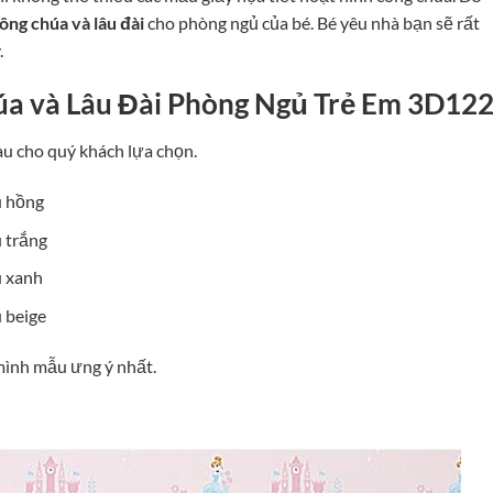
ông chúa và lâu đài
cho phòng ngủ của bé. Bé yêu nhà bạn sẽ rất
.
a và Lâu Đài Phòng Ngủ Trẻ Em 3D12
àu cho quý khách lựa chọn.
u hồng
 trắng
u xanh
 beige
ình mẫu ưng ý nhất.