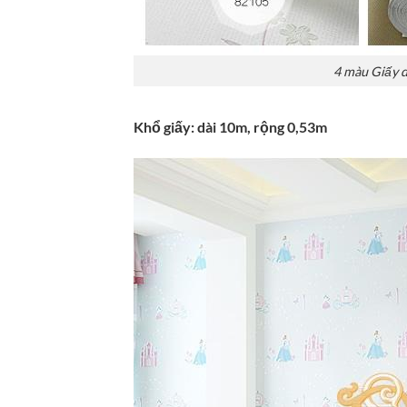
4 màu Giấy d
Khổ giấy: dài 10m, rộng 0,53m