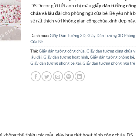
DS Decor gửi tới anh chị mẫu
giấy dán tường côn
chúa và lâu đài
cho phòng ngủ của bé. Bé yêu nhà 
sẽ rất thích với không gian công chúa xinh đẹp này.
Danh mục:
Giấy Dán Tường 3D
,
Giấy Dán Tường 3D Phòng
Của Bé
Thẻ:
Giấy dán tường công chúa
,
Giấy dán tường công chúa v
lâu đài
,
Giấy dán tường hoạt hình
,
Giấy dán tường phòng bé
,
Giấy dán tường phòng bé gái
,
Giấy dán tường phòng ngủ trẻ
ì không thể thiếu các mẫu giấy họa tiết hoạt hình công chúa. DS