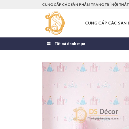
Bỏ
CUNG CẤP CÁC SẢN PHẨM TRANG TRÍ NỘI THẤT 
qua
nội
CUNG CẤP CÁC SẢN P
dung
Tất cả danh mục