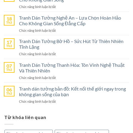
ở
Chức năng bình luận bị tắt
Tranh
Dán
Tranh Dán Tường Nghệ An – Lựa Chọn Hoàn Hảo
18
Tường
Th3
Cho Không Gian Sống Đẳng Cấp
Ninh
ở
Chức năng bình luận bị tắt
Bình
Tranh
–
Dán
Tranh Dán Tường Bờ Hồ – Sức Hút Từ Thiên Nhiên
17
Lựa
Tường
Th3
Tĩnh Lặng
Chọn
Nghệ
Tuyệt
ở
Chức năng bình luận bị tắt
An
Vời
Tranh
–
Cho
Dán
Tranh Dán Tường Thanh Hóa: Tôn Vinh Nghệ Thuật
07
Lựa
Không
Tường
Th3
Và Thiên Nhiên
Chọn
Gian
Bờ
Hoàn
Sống
ở
Chức năng bình luận bị tắt
Hồ
Hảo
Tranh
–
Cho
Dán
Tranh dán tường bản đồ: Kết nối thế giới ngay trong
06
Sức
Không
Tường
Th3
không gian sống của bạn
Hút
Gian
Thanh
Từ
Sống
ở
Chức năng bình luận bị tắt
Hóa:
Thiên
Đẳng
Tranh
Tôn
Nhiên
Cấp
dán
Vinh
Tĩnh
Từ khóa liên quan
tường
Nghệ
Lặng
bản
Thuật
đồ:
Và
Kết
Thiên