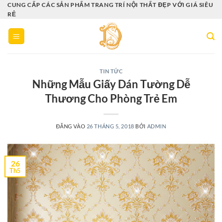
Bỏ
CUNG CẤP CÁC SẢN PHẨM TRANG TRÍ NỘI THẤT ĐẸP VỚI GIÁ SIÊU
RẺ
qua
nội
dung
TIN TỨC
Những Mẫu Giấy Dán Tường Dễ
Thương Cho Phòng Trẻ Em
ĐĂNG VÀO
26 THÁNG 5, 2018
BỞI
ADMIN
26
Th5