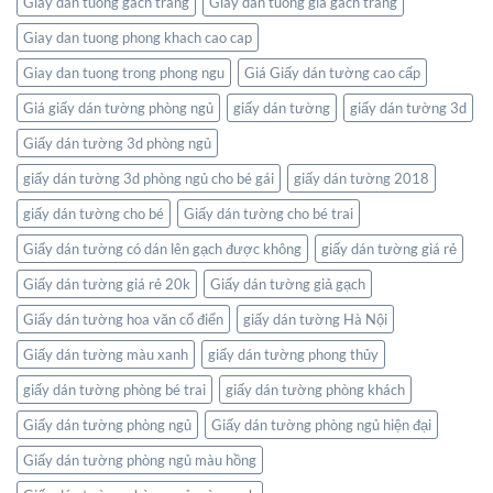
Giay dan tuong gach trang
Giay dan tuong gia gach trang
nối
Nhiên
thế
Giay dan tuong phong khach cao cap
giới
ngay
Giay dan tuong trong phong ngu
Giá Giấy dán tường cao cấp
trong
không
Giá giấy dán tường phòng ngủ
giấy dán tường
giấy dán tường 3d
gian
Giấy dán tường 3d phòng ngủ
sống
của
giấy dán tường 3d phòng ngủ cho bé gái
giấy dán tường 2018
bạn
giấy dán tường cho bé
Giấy dán tường cho bé trai
Giấy dán tường có dán lên gạch được không
giấy dán tường giá rẻ
Giấy dán tường giá rẻ 20k
Giấy dán tường giả gạch
Giấy dán tường hoa văn cổ điển
giấy dán tường Hà Nội
Giấy dán tường màu xanh
giấy dán tường phong thủy
giấy dán tường phòng bé trai
giấy dán tường phòng khách
Giấy dán tường phòng ngủ
Giấy dán tường phòng ngủ hiện đại
Giấy dán tường phòng ngủ màu hồng